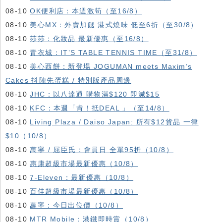
08-10
OK便利店：本週激筍（至16/8）
08-10
美心MX：外賣加餸 港式燒味 低至6折（至30/8）
08-10
莎莎：化妝品 最新優惠（至16/8）
08-10
青衣城：IT’S TABLE TENNIS TIME（至31/8）
08-10
美心西餅：新登場 JOGUMAN meets Maxim’s
Cakes 抖陣先蛋糕 / 特別版產品周邊
08-10
JHC：以八達通 購物滿$120 即減$15
08-10
KFC ：本週「肯！抵DEAL 」（至14/8）
08-10
Living Plaza / Daiso Japan: 所有$12貨品 一律
$10（10/8）
08-10
萬寧 / 屈臣氏：會員日 全單95折（10/8）
08-10
惠康超級市場最新優惠（10/8）
08-10
7-Eleven：最新優惠（10/8）
08-10
百佳超級市場最新優惠（10/8）
08-10
萬寧：今日出位價（10/8）
08-10
MTR Mobile：港鐵即時賞（10/8）