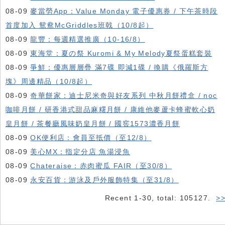
08-09
麥當勞App：Value Monday 電子優惠券 / 下午茶時段
首度加入 鴛鴦McGriddles班戟（10/8起）
08-09
龍豐：每週精選推廣（10-16/8）
08-09
東海堂：夏の祭 Kuromi & My Melody夏祭蛋糕套裝
08-09
爭鮮：優惠層層疊 滿7碟 即減1碟 / 換購《俄羅斯方
塊》周邊精品（10/8起）
08-09
奇華餅家：迪士尼米奇與好友系列 中秋月餅禮盒 / noc
咖啡月餅 / 研香港式甜品麻糬月餅 / 康維他麥蘆卡蜂蜜軟心奶
皇月餅 / 茶餐廳風味奶皇月餅 / 國窖1573濃香月餅
08-09
OK便利店：會員至抵價（至12/8）
08-09
美心MX：指定分店 魚湯浸魚
08-09
Chateraise：赤肉蜜瓜 FAIR（至30/8）
08-09
永安百貨：游泳及戶外服飾特集（至31/8）
Recent 1-30, total: 105127.
>