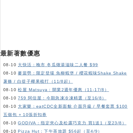
最新著數優惠
08-10
大快活：晚市 冬瓜燉湯滋味二人餐 $99
08-10
麥當勞：限定登場 魚柳蝦堡 / 櫻花蝦味Shake Shake
薯條 / 白提子椰果梳打（11/8起）
08-10
松屋 Matsuya：開業2週年優惠（11-17/8）
08-10
759 阿信屋：今期急凍冷凍精選（至16/8）
08-10
大家樂：eatCDC全新面貌 介面升級 / 早餐套票 $100
五個包 + 10張折扣券
08-10
GODIVA：指定夾心及松露巧克力 買1送1（至23/8）
08-10
Pizza Hut：下午茶放題 $56起（至4/9）