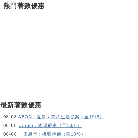
熱門著數優惠
最新著數優惠
08-08
AEON：夏祭 / 簡約生活提案（至19/8）
08-08
Uniqlo：本週優惠（至13/8）
08-08
一田超市：挑戰特價（至13/8）