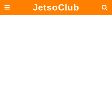
JetsoClub