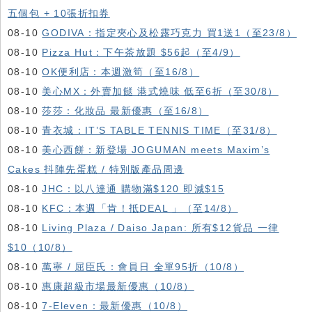
五個包 + 10張折扣券
08-10
GODIVA：指定夾心及松露巧克力 買1送1（至23/8）
08-10
Pizza Hut：下午茶放題 $56起（至4/9）
08-10
OK便利店：本週激筍（至16/8）
08-10
美心MX：外賣加餸 港式燒味 低至6折（至30/8）
08-10
莎莎：化妝品 最新優惠（至16/8）
08-10
青衣城：IT’S TABLE TENNIS TIME（至31/8）
08-10
美心西餅：新登場 JOGUMAN meets Maxim’s
Cakes 抖陣先蛋糕 / 特別版產品周邊
08-10
JHC：以八達通 購物滿$120 即減$15
08-10
KFC ：本週「肯！抵DEAL 」（至14/8）
08-10
Living Plaza / Daiso Japan: 所有$12貨品 一律
$10（10/8）
08-10
萬寧 / 屈臣氏：會員日 全單95折（10/8）
08-10
惠康超級市場最新優惠（10/8）
08-10
7-Eleven：最新優惠（10/8）