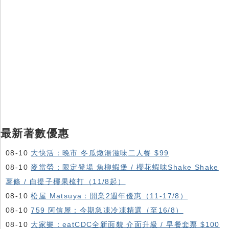
最新著數優惠
08-10
大快活：晚市 冬瓜燉湯滋味二人餐 $99
08-10
麥當勞：限定登場 魚柳蝦堡 / 櫻花蝦味Shake Shake
薯條 / 白提子椰果梳打（11/8起）
08-10
松屋 Matsuya：開業2週年優惠（11-17/8）
08-10
759 阿信屋：今期急凍冷凍精選（至16/8）
08-10
大家樂：eatCDC全新面貌 介面升級 / 早餐套票 $100