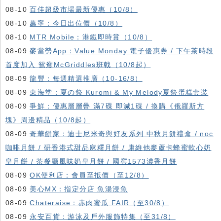
08-10
百佳超級市場最新優惠（10/8）
08-10
萬寧：今日出位價（10/8）
08-10
MTR Mobile：港鐵即時賞（10/8）
08-09
麥當勞App：Value Monday 電子優惠券 / 下午茶時段
首度加入 鴛鴦McGriddles班戟（10/8起）
08-09
龍豐：每週精選推廣（10-16/8）
08-09
東海堂：夏の祭 Kuromi & My Melody夏祭蛋糕套裝
08-09
爭鮮：優惠層層疊 滿7碟 即減1碟 / 換購《俄羅斯方
塊》周邊精品（10/8起）
08-09
奇華餅家：迪士尼米奇與好友系列 中秋月餅禮盒 / noc
咖啡月餅 / 研香港式甜品麻糬月餅 / 康維他麥蘆卡蜂蜜軟心奶
皇月餅 / 茶餐廳風味奶皇月餅 / 國窖1573濃香月餅
08-09
OK便利店：會員至抵價（至12/8）
08-09
美心MX：指定分店 魚湯浸魚
08-09
Chateraise：赤肉蜜瓜 FAIR（至30/8）
08-09
永安百貨：游泳及戶外服飾特集（至31/8）