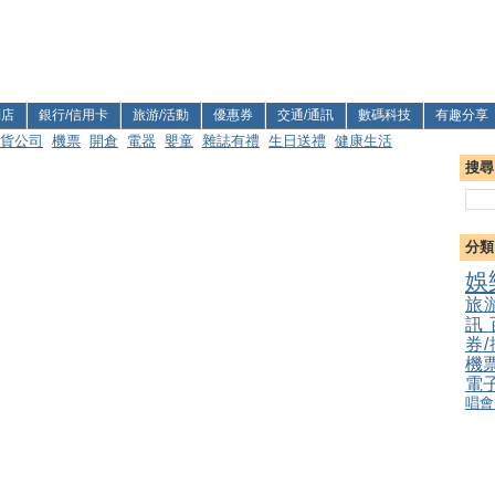
利店
銀行/信用卡
旅游/活動
優惠券
交通/通訊
數碼科技
有趣分享
貨公司
機票
開倉
電器
嬰童
雜誌有禮
生日送禮
健康生活
搜尋
分類
娛
旅
訊
券
機
電
唱