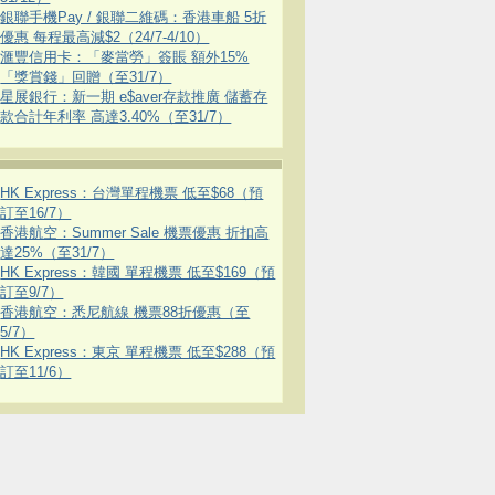
銀聯手機Pay / 銀聯二維碼：香港車船 5折
優惠 每程最高減$2（24/7-4/10）
滙豐信用卡：「麥當勞」簽賬 額外15%
「獎賞錢」回贈（至31/7）
星展銀行：新一期 e$aver存款推廣 儲蓄存
款合計年利率 高達3.40%（至31/7）
HK Express：台灣單程機票 低至$68（預
訂至16/7）
香港航空：Summer Sale 機票優惠 折扣高
達25%（至31/7）
HK Express：韓國 單程機票 低至$169（預
訂至9/7）
香港航空：悉尼航線 機票88折優惠（至
5/7）
HK Express：東京 單程機票 低至$288（預
訂至11/6）