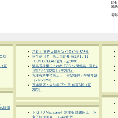
如有
贊助
電郵
稻香： 宵夜火鍋自助 任飲任食 $98起
第二期
恒生信用卡：酒店自助餐 買1送1 / $1
+FUN DOLLAR優惠（至30/9）
惠（至
港島香格里拉：cafe TOO 快閃優惠 - 買1送
1/買2送2/買2送1（至26/6）
九龍香格里拉酒店：「香聚麵包」午餐放題
（27/3-12/4）
百樂酒店：自助餐/下午茶 低至5折（至
28/2）
）
運動名牌開
下期《U Magazine》別注版 隨書附上「小
丸子輕便雨傘」（24/8出版）
）