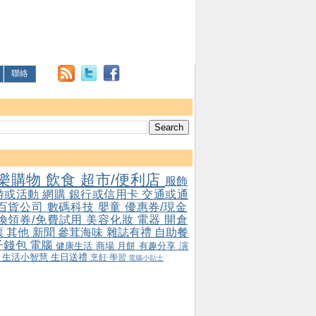
聯絡
樂購物
飲食
超市/便利店
服飾
游或活動
網購
銀行或信用卡
交通或通
百貨公司
數碼科技
嬰童
優惠券/現金
/換領券/免費試用
美容化妝
電器
開倉
票
其他
新聞
參茸海味
雜誌有禮
自助餐
子錢包
電腦
健康生活
商場
月餅
有趣分享
演
會
生活小智慧
生日送禮
烹飪
學習
電腦小貼士