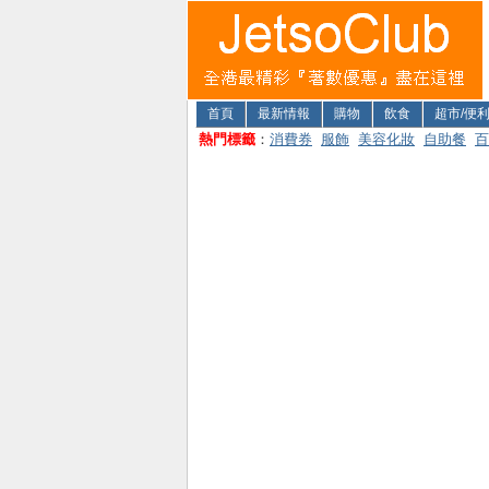
首頁
最新情報
購物
飲食
超市/便
熱門標籤
：
消費券
服飾
美容化妝
自助餐
百