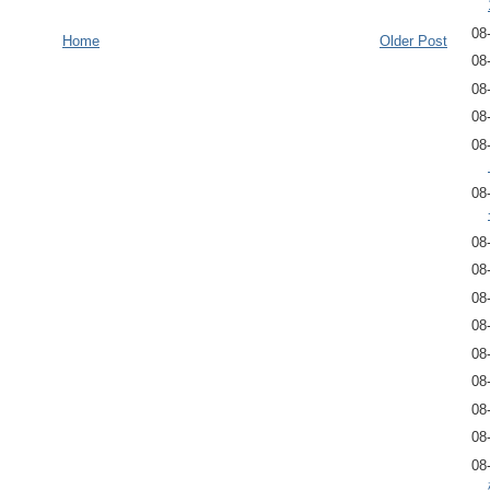
08
Home
Older Post
08
08
08
08
08
08
08
08
08
08
08
08
08
08