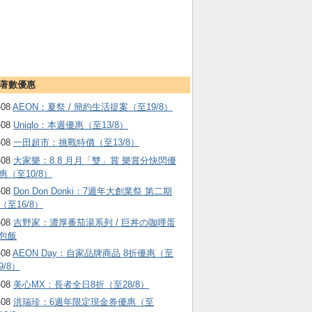
著數優惠
-08
AEON：夏祭 / 簡約生活提案（至19/8）
-08
Uniqlo：本週優惠（至13/8）
-08
一田超市：挑戰特價（至13/8）
-08
大家樂：8.8 月月「雙」賞 樂賞分快閃優
惠（至10/8）
-08
Don Don Donki：7週年大創業祭 第二期
（至16/8）
-08
吉野家：濃厚番茄湯系列 / 巨丼の咖哩蛋
包飯
-08
AEON Day：自家品牌商品 8折優惠（至
9/8）
-08
美心MX：長者全日8折（至28/8）
-08
洪瑞珍：6週年限定現金券優惠（至