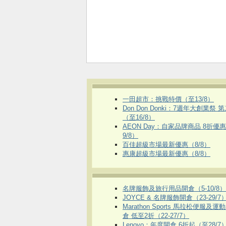
一田超市：挑戰特價（至13/8）
Don Don Donki：7週年大創業祭 
（至16/8）
AEON Day：自家品牌商品 8折優
9/8）
百佳超級市場最新優惠（8/8）
惠康超級市場最新優惠（8/8）
名牌服飾及旅行用品開倉（5-10/8）
JOYCE & 名牌服飾開倉（23-29/7
Marathon Sports 馬拉松便服及
倉 低至2折（22-27/7）
Lenovo：年度開倉 6折起（至28/7