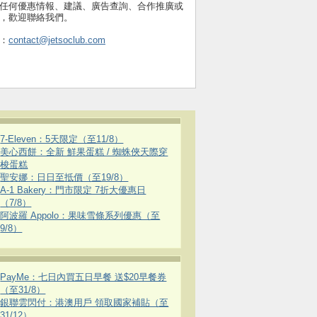
任何優惠情報、建議、廣告查詢、合作推廣或
，歡迎聯絡我們。
：
contact@jetsoclub.com
7-Eleven：5天限定（至11/8）
美心西餅：全新 鮮果蛋糕 / 蜘蛛俠天際穿
梭蛋糕
聖安娜：日日至抵價（至19/8）
A-1 Bakery：門市限定 7折大優惠日
（7/8）
阿波羅 Appolo：果味雪條系列優惠（至
9/8）
PayMe：七日內買五日早餐 送$20早餐券
（至31/8）
銀聯雲閃付：港澳用戶 領取國家補貼（至
31/12）