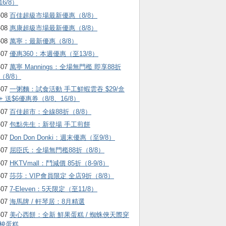
16/8）
-08
百佳超級市場最新優惠（8/8）
-08
惠康超級市場最新優惠（8/8）
-08
萬寧：最新優惠（8/8）
-07
優惠360：本週優惠（至13/8）
-07
萬寧 Mannings：全場無門檻 即享88折
（8/8）
-07
一粥麵：試食活動 手工鮮蝦雲吞 $29/盒
+ 送$6優惠券（8/8、16/8）
-07
百佳超市：全線88折（8/8）
-07
包點先生：新登場 手工煎餅
-07
Don Don Donki：週末優惠（至9/8）
-07
屈臣氏：全場無門檻88折（8/8）
-07
HKTVmall ：鬥減價 85折（8-9/8）
-07
莎莎：VIP會員限定 全店9折（8/8）
-07
7-Eleven：5天限定（至11/8）
-07
海馬牌 / 軒琴居：8月精選
-07
美心西餅：全新 鮮果蛋糕 / 蜘蛛俠天際穿
梭蛋糕