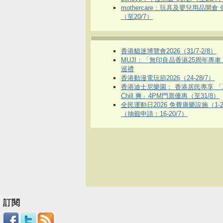
mothercare：玩具及嬰兒用品開倉
（至20/7）
香港貓迷博覽會2026（31/7-2/8）
MUJI：「無印良品香港25周年專
巡禮
香港動漫電玩節2026（24-28/7）
香港迪士尼樂園： 香港居民專享 「
Chill 爽」4PM門票優惠（至31/8）
全民運動日2026 免費康樂設施（1-2
（抽籤申請：16-20/7）
訂閱