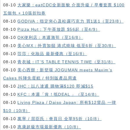
08-10
大家樂：eatCDC全新面貌 介面升級 / 早餐套票 $100
五個包 + 10張折扣券
08-10
GODIVA：指定夾心及松露巧克力 買1送1（至23/8）
08-10
Pizza Hut：下午茶放題 $56起（至4/9）
08-10
OK便利店：本週激筍（至16/8）
08-10
美心MX：外賣加餸 港式燒味 低至6折（至30/8）
08-10
莎莎：化妝品 最新優惠（至16/8）
08-10
青衣城：IT’S TABLE TENNIS TIME（至31/8）
08-10
美心西餅：新登場 JOGUMAN meets Maxim’s
Cakes 抖陣先蛋糕 / 特別版產品周邊
08-10
JHC：以八達通 購物滿$120 即減$15
08-10
KFC ：本週「肯！抵DEAL 」（至14/8）
08-10
Living Plaza / Daiso Japan: 所有$12貨品 一律
$10（10/8）
08-10
萬寧 / 屈臣氏：會員日 全單95折（10/8）
08-10
惠康超級市場最新優惠（10/8）