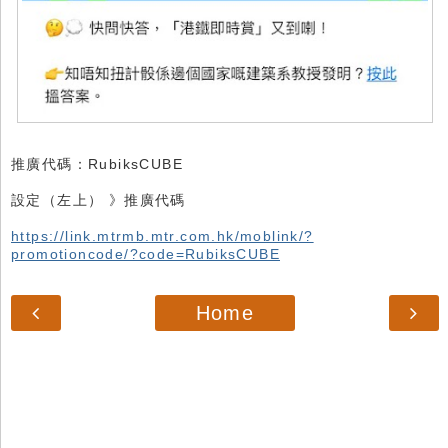
推廣代碼：RubiksCUBE
設定（左上） 》推廣代碼
https://link.mtrmb.mtr.com.hk/moblink/?
promotioncode/?code=RubiksCUBE
Home