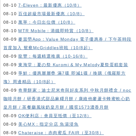
08-10
7-Eleven：最新優惠（10/8）
08-10
百佳超級市場最新優惠（10/8）
08-10
萬寧：今日出位價（10/8）
08-10
MTR Mobile：港鐵即時賞（10/8）
08-09
麥當勞App：Value Monday 電子優惠券 / 下午茶時段
首度加入 鴛鴦McGriddles班戟（10/8起）
08-09
龍豐：每週精選推廣（10-16/8）
08-09
東海堂：夏の祭 Kuromi & My Melody夏祭蛋糕套裝
08-09
爭鮮：優惠層層疊 滿7碟 即減1碟 / 換購《俄羅斯方
塊》周邊精品（10/8起）
08-09
奇華餅家：迪士尼米奇與好友系列 中秋月餅禮盒 / noc
咖啡月餅 / 研香港式甜品麻糬月餅 / 康維他麥蘆卡蜂蜜軟心奶
皇月餅 / 茶餐廳風味奶皇月餅 / 國窖1573濃香月餅
08-09
OK便利店：會員至抵價（至12/8）
08-09
美心MX：指定分店 魚湯浸魚
08-09
Chateraise：赤肉蜜瓜 FAIR（至30/8）