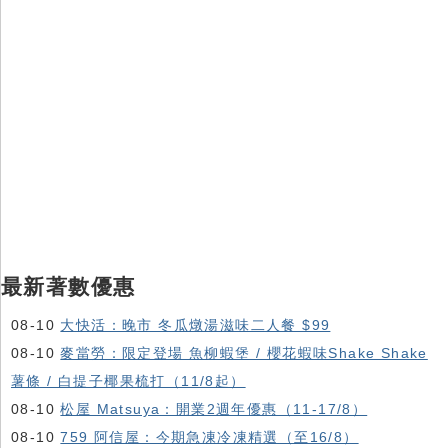
最新著數優惠
08-10
大快活：晚市 冬瓜燉湯滋味二人餐 $99
08-10
麥當勞：限定登場 魚柳蝦堡 / 櫻花蝦味Shake Shake
薯條 / 白提子椰果梳打（11/8起）
08-10
松屋 Matsuya：開業2週年優惠（11-17/8）
08-10
759 阿信屋：今期急凍冷凍精選（至16/8）