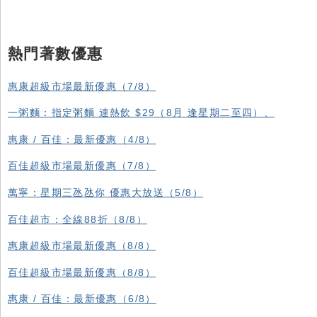
熱門著數優惠
惠康超級市場最新優惠（7/8）
一粥麵：指定粥麵 連熱飲 $29（8月 逢星期二至四）、
惠康 / 百佳：最新優惠（4/8）
百佳超級市場最新優惠（7/8）
萬寧：星期三氹氹你 優惠大放送（5/8）
百佳超市：全線88折（8/8）
惠康超級市場最新優惠（8/8）
百佳超級市場最新優惠（8/8）
惠康 / 百佳：最新優惠（6/8）