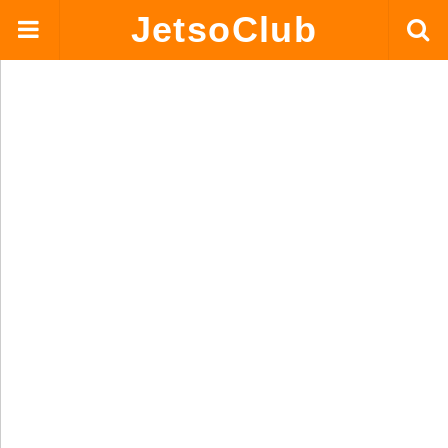
JetsoClub