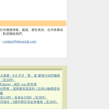
任何優惠情報、建議、廣告查詢、合作推廣或
，歡迎聯絡我們。
：
contact@jetsoclub.com
大家樂：8.8 月月「雙」賞 樂賞分快閃優惠
（至10/8）
Eatizen：綁定 yuu 即有賞
吉野家：濃厚番茄湯系列 / 巨丼の咖哩蛋包
飯
美心MX：長者全日8折（至28/8）
洪瑞珍：6週年限定現金券優惠（至16/8）