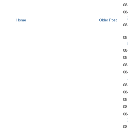
08
08
Home
Older Post
08
08
08
08
08
08
08
08
08
08
08
08