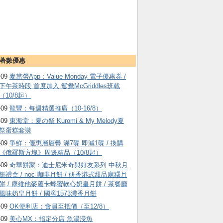
著數優惠
-09
麥當勞App：Value Monday 電子優惠券 /
下午茶時段 首度加入 鴛鴦McGriddles班戟
（10/8起）
-09
龍豐：每週精選推廣（10-16/8）
-09
東海堂：夏の祭 Kuromi & My Melody夏
祭蛋糕套裝
-09
爭鮮：優惠層層疊 滿7碟 即減1碟 / 換購
《俄羅斯方塊》周邊精品（10/8起）
-09
奇華餅家：迪士尼米奇與好友系列 中秋月
餅禮盒 / noc 咖啡月餅 / 研香港式甜品麻糬月
餅 / 康維他麥蘆卡蜂蜜軟心奶皇月餅 / 茶餐廳
風味奶皇月餅 / 國窖1573濃香月餅
-09
OK便利店：會員至抵價（至12/8）
-09
美心MX：指定分店 魚湯浸魚