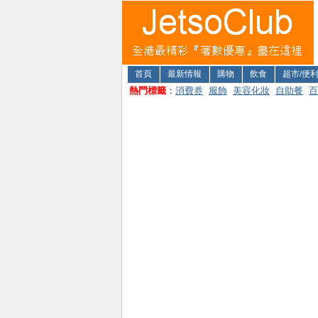
首頁
最新情報
購物
飲食
超市/便
熱門標籤
：
消費券
服飾
美容化妝
自助餐
百