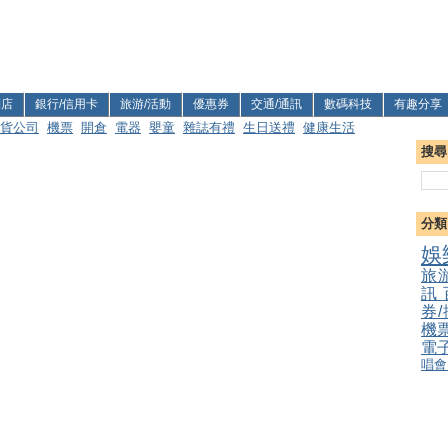
利店
銀行/信用卡
旅游/活動
優惠券
交通/通訊
數碼科技
有趣分享
貨公司
機票
開倉
電器
嬰童
雜誌有禮
生日送禮
健康生活
搜尋
分類
娛
旅
訊
券
機
電
唱