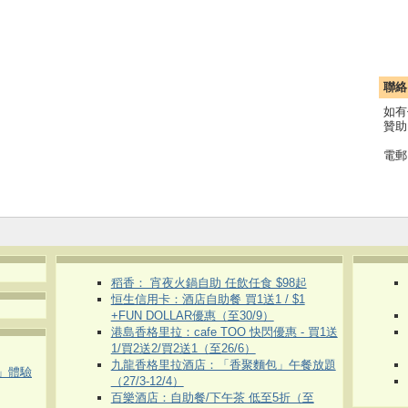
聯絡
如有
贊助
電郵
稻香： 宵夜火鍋自助 任飲任食 $98起
恒生信用卡：酒店自助餐 買1送1 / $1
+FUN DOLLAR優惠（至30/9）
港島香格里拉：cafe TOO 快閃優惠 - 買1送
1/買2送2/買2送1（至26/6）
九龍香格里拉酒店：「香聚麵包」午餐放題
車」體驗
（27/3-12/4）
百樂酒店：自助餐/下午茶 低至5折（至