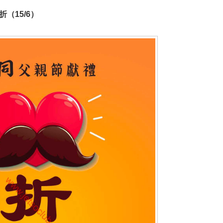
（15/6）