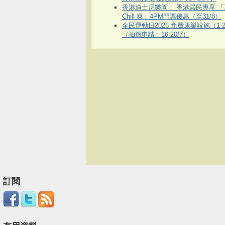
香港迪士尼樂園： 香港居民專享 「
Chill 爽」4PM門票優惠（至31/8）
全民運動日2026 免費康樂設施（1-2
（抽籤申請：16-20/7）
訂閱