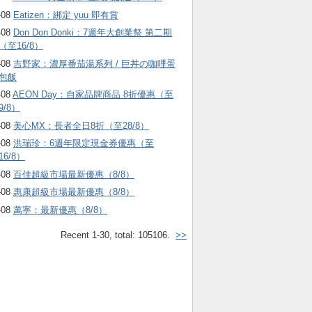
-08
Eatizen：綁定 yuu 即有賞
-08
Don Don Donki：7週年大創業祭 第二期
（至16/8）
-08
吉野家：濃厚番茄湯系列 / 巨丼の咖哩蛋
包飯
-08
AEON Day：自家品牌商品 8折優惠（至
9/8）
-08
美心MX：長者全日8折（至28/8）
-08
洪瑞珍：6週年限定現金券優惠（至
16/8）
-08
百佳超級市場最新優惠（8/8）
-08
惠康超級市場最新優惠（8/8）
-08
萬寧：最新優惠（8/8）
Recent 1-30, total: 105106.
>>