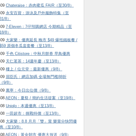
-09
Chateraise：赤肉蜜瓜 FAIR（至30/8）
-09
永安百貨：游泳及戶外服飾特集（至
31/8）
-09
7-Eleven：7仔預購網店 今期精品（至
18/8）
-09
大家樂：優惠延長 晚市 $49 爆抵鐵板餐 /
$59 原個冬瓜盅套餐（至13/8）
-09
千色 Citistore：中秋月餅券 早鳥優惠
-09
天仁茗茶：14週年慶（至13/8）
-09
樓上 / 位元堂：最新優惠（9/8）
-09
屈臣氏：網店加碼 全場無門檻88折
（9/8）
-09
萬寧：今日出位價（9/8）
-08
AEON：夏祭 / 簡約生活提案（至19/8）
-08
Uniqlo：本週優惠（至13/8）
-08
一田超市：挑戰特價（至13/8）
-08
大家樂：8.8 月月「雙」賞 樂賞分快閃優
惠（至10/8）
-08
AEON：黃金朝市 優惠大放送（9/8）