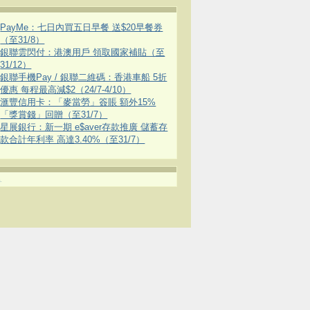
PayMe：七日內買五日早餐 送$20早餐券
（至31/8）
銀聯雲閃付：港澳用戶 領取國家補貼（至
31/12）
銀聯手機Pay / 銀聯二維碼：香港車船 5折
優惠 每程最高減$2（24/7-4/10）
滙豐信用卡：「麥當勞」簽賬 額外15%
「獎賞錢」回贈（至31/7）
星展銀行：新一期 e$aver存款推廣 儲蓄存
款合計年利率 高達3.40%（至31/7）
.