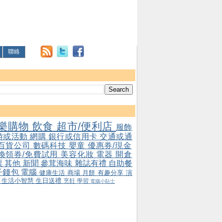
聯絡
樂購物
飲食
超市/便利店
服飾
游或活動
網購
銀行或信用卡
交通或通
百貨公司
數碼科技
嬰童
優惠券/現金
/換領券/免費試用
美容化妝
電器
開倉
票
其他
新聞
參茸海味
雜誌有禮
自助餐
子錢包
電腦
健康生活
商場
月餅
有趣分享
演
會
生活小智慧
生日送禮
烹飪
學習
電腦小貼士