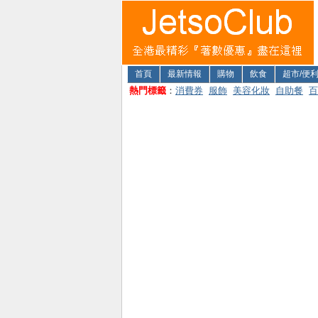
首頁
最新情報
購物
飲食
超市/便
熱門標籤
：
消費券
服飾
美容化妝
自助餐
百