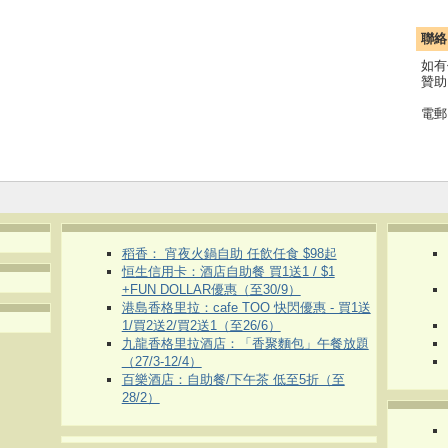
聯絡
如有
贊助
電郵
稻香： 宵夜火鍋自助 任飲任食 $98起
恒生信用卡：酒店自助餐 買1送1 / $1
+FUN DOLLAR優惠（至30/9）
港島香格里拉：cafe TOO 快閃優惠 - 買1送
1/買2送2/買2送1（至26/6）
九龍香格里拉酒店：「香聚麵包」午餐放題
（27/3-12/4）
百樂酒店：自助餐/下午茶 低至5折（至
28/2）