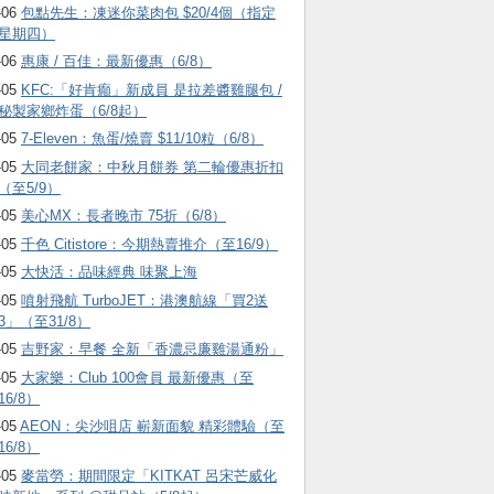
-06
包點先生：凍迷你菜肉包 $20/4個（指定
星期四）
-06
惠康 / 百佳：最新優惠（6/8）
-05
KFC:「好肯癲」新成員 是拉差醬雞腿包 /
秘製家鄉炸蛋（6/8起）
-05
7-Eleven：魚蛋/燒賣 $11/10粒（6/8）
-05
大同老餅家：中秋月餅券 第二輪優惠折扣
（至5/9）
-05
美心MX：長者晚市 75折（6/8）
-05
千色 Citistore：今期熱賣推介（至16/9）
-05
大快活：品味經典 味聚上海
-05
噴射飛航 TurboJET：港澳航線「買2送
3」（至31/8）
-05
吉野家：早餐 全新「香濃忌廉雞湯通粉」
-05
大家樂：Club 100會員 最新優惠（至
16/8）
-05
AEON：尖沙咀店 嶄新面貌 精彩體驗（至
16/8）
-05
麥當勞：期間限定「KITKAT 呂宋芒威化