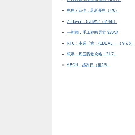
惠康 / 百佳：最新優惠（4/8）
7-Eleven：5天限定（至4/8）
一粥麵：手工鮮蝦雲吞 $29/盒
KFC ：本週「肯！抵DEAL 」（至7/8）
萬寧：周五購物攻略（31/7）
AEON：感謝日（至2/8）