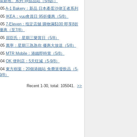
味新地」系列 @甜品站（5/8起）
-05
A-1 Bakery：新品 日本產蛋沙律王者系列
-05
IKEA：yuu會員日 95折優惠（5/8）
-05
7-Eleven：指定店舖 購物滿$100 即享8折
優惠（至7/8）
-05
屈臣氏：星期三樂賞日（5/8）
-05
萬寧：星期三氹氹你 優惠大放送（5/8）
-05
MTR Mobile：港鐵即時賞（5/8）
-04
OK 便利店：5天狂減（5-9/8）
-04
東方樹葉：20個港鐵站 免費派發飲品（5-
9/8）
Recent 1-30, total: 105041.
>>