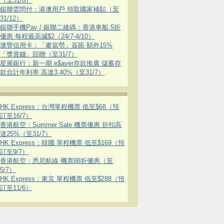
（至31/8）
銀聯雲閃付：港澳用戶 領取國家補貼（至
31/12）
銀聯手機Pay / 銀聯二維碼：香港車船 5折
優惠 每程最高減$2（24/7-4/10）
滙豐信用卡：「麥當勞」簽賬 額外15%
「獎賞錢」回贈（至31/7）
星展銀行：新一期 e$aver存款推廣 儲蓄存
款合計年利率 高達3.40%（至31/7）
HK Express：台灣單程機票 低至$68（預
訂至16/7）
香港航空：Summer Sale 機票優惠 折扣高
達25%（至31/7）
HK Express：韓國 單程機票 低至$169（預
訂至9/7）
香港航空：悉尼航線 機票88折優惠（至
5/7）
HK Express：東京 單程機票 低至$288（預
訂至11/6）