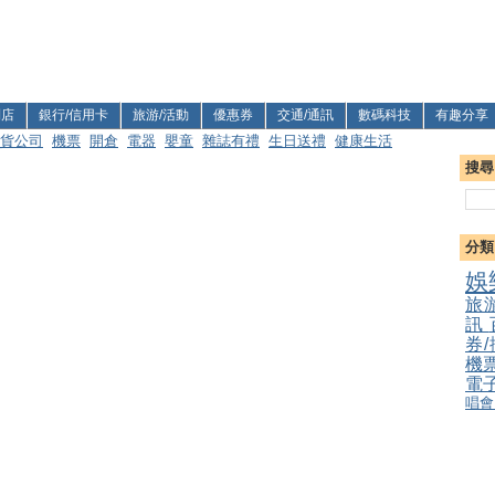
利店
銀行/信用卡
旅游/活動
優惠券
交通/通訊
數碼科技
有趣分享
貨公司
機票
開倉
電器
嬰童
雜誌有禮
生日送禮
健康生活
搜尋
分類
娛
旅
訊
券
機
電
唱