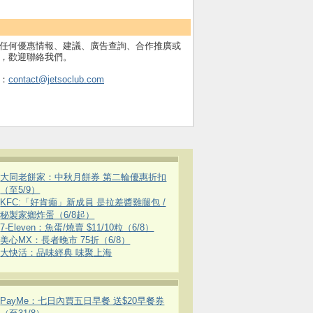
任何優惠情報、建議、廣告查詢、合作推廣或
，歡迎聯絡我們。
：
contact@jetsoclub.com
大同老餅家：中秋月餅券 第二輪優惠折扣
（至5/9）
KFC:「好肯癲」新成員 是拉差醬雞腿包 /
秘製家鄉炸蛋（6/8起）
7-Eleven：魚蛋/燒賣 $11/10粒（6/8）
美心MX：長者晚市 75折（6/8）
大快活：品味經典 味聚上海
PayMe：七日內買五日早餐 送$20早餐券