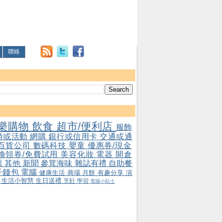
聯絡
樂購物
飲食
超市/便利店
服飾
游或活動
網購
銀行或信用卡
交通或通
百貨公司
數碼科技
嬰童
優惠券/現金
/換領券/免費試用
美容化妝
電器
開倉
票
其他
新聞
參茸海味
雜誌有禮
自助餐
子錢包
電腦
健康生活
商場
月餅
有趣分享
演
會
生活小智慧
生日送禮
烹飪
學習
電腦小貼士