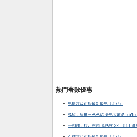
熱門著數優惠
惠康超級市場最新優惠（31/7）
萬寧：星期三氹氹你 優惠大放送（5/8
一粥麵：指定粥麵 連熱飲 $29（8月 
百佳超級市場最新優惠（31/7）