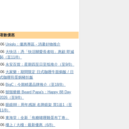
著數優惠
-06
Uniqlo：優惠專區 - 消暑好物推介
-06
大快活：憑「快活關愛長者咭」惠顧 即減
$6（至11/8）
-06
永安百貨：星期四至日至抵推介（至9/8）
-06
大家樂：期間限定 日式咖喱牛面焗飯 / 日
式咖喱煎蛋焗豬扒飯
-06
BigC：今期精選品牌推介（至18/8）
-06
鬍鬚爺爺 Beard Papa's：Happy 88 Day
2026（至9/8）
-06
眼鏡88：周年感謝 名牌鏡架 買1送1（至
11/8）
-06
東海堂：全新「焦糖啫喱雞蛋布丁卷」
-06
樓上 / 大棧：最新優惠（6/8）