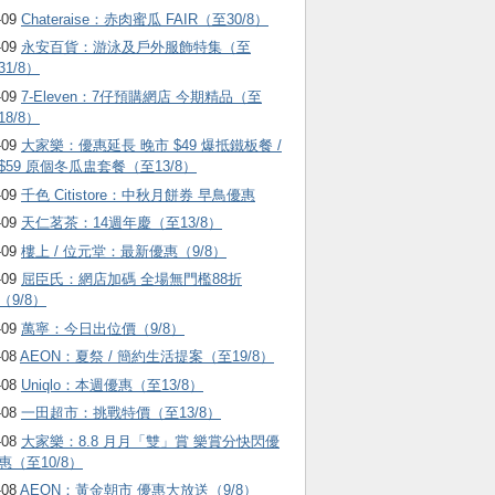
-09
Chateraise：赤肉蜜瓜 FAIR（至30/8）
-09
永安百貨：游泳及戶外服飾特集（至
31/8）
-09
7-Eleven：7仔預購網店 今期精品（至
18/8）
-09
大家樂：優惠延長 晚市 $49 爆抵鐵板餐 /
$59 原個冬瓜盅套餐（至13/8）
-09
千色 Citistore：中秋月餅券 早鳥優惠
-09
天仁茗茶：14週年慶（至13/8）
-09
樓上 / 位元堂：最新優惠（9/8）
-09
屈臣氏：網店加碼 全場無門檻88折
（9/8）
-09
萬寧：今日出位價（9/8）
-08
AEON：夏祭 / 簡約生活提案（至19/8）
-08
Uniqlo：本週優惠（至13/8）
-08
一田超市：挑戰特價（至13/8）
-08
大家樂：8.8 月月「雙」賞 樂賞分快閃優
惠（至10/8）
-08
AEON：黃金朝市 優惠大放送（9/8）