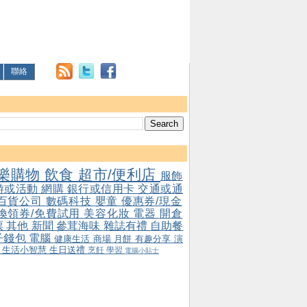
聯絡
樂購物
飲食
超市/便利店
服飾
游或活動
網購
銀行或信用卡
交通或通
百貨公司
數碼科技
嬰童
優惠券/現金
/換領券/免費試用
美容化妝
電器
開倉
票
其他
新聞
參茸海味
雜誌有禮
自助餐
子錢包
電腦
健康生活
商場
月餅
有趣分享
演
會
生活小智慧
生日送禮
烹飪
學習
電腦小貼士