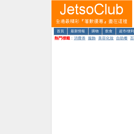
首頁
最新情報
購物
飲食
超市/便
熱門標籤
：
消費券
服飾
美容化妝
自助餐
百