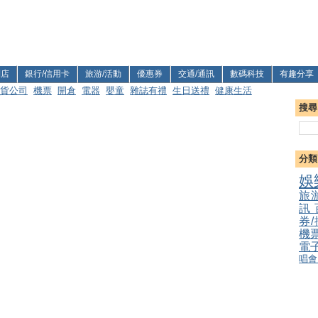
利店
銀行/信用卡
旅游/活動
優惠券
交通/通訊
數碼科技
有趣分享
貨公司
機票
開倉
電器
嬰童
雜誌有禮
生日送禮
健康生活
搜尋
分類
娛
旅
訊
券
機
電
唱