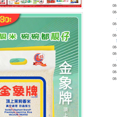
08
08
08
08
08
08
08
08
08