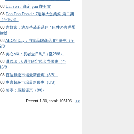
-08
Eatizen：綁定 yuu 即有賞
-08
Don Don Donki：7週年大創業祭 第二期
（至16/8）
-08
吉野家：濃厚番茄湯系列 / 巨丼の咖哩蛋
包飯
-08
AEON Day：自家品牌商品 8折優惠（至
9/8）
-08
美心MX：長者全日8折（至28/8）
-08
洪瑞珍：6週年限定現金券優惠（至
16/8）
-08
百佳超級市場最新優惠（8/8）
-08
惠康超級市場最新優惠（8/8）
-08
萬寧：最新優惠（8/8）
Recent 1-30, total: 105106.
>>