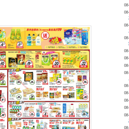
08
08
08
08
08
08
08
08
08
08
08
08
08
08