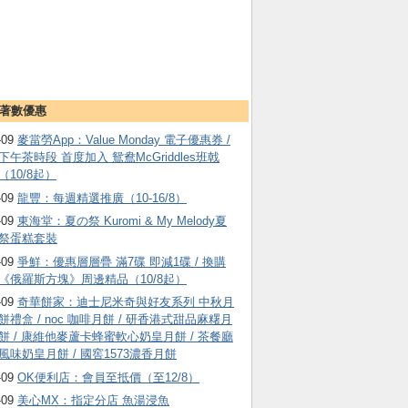
著數優惠
-09
麥當勞App：Value Monday 電子優惠券 /
下午茶時段 首度加入 鴛鴦McGriddles班戟
（10/8起）
-09
龍豐：每週精選推廣（10-16/8）
-09
東海堂：夏の祭 Kuromi & My Melody夏
祭蛋糕套裝
-09
爭鮮：優惠層層疊 滿7碟 即減1碟 / 換購
《俄羅斯方塊》周邊精品（10/8起）
-09
奇華餅家：迪士尼米奇與好友系列 中秋月
餅禮盒 / noc 咖啡月餅 / 研香港式甜品麻糬月
餅 / 康維他麥蘆卡蜂蜜軟心奶皇月餅 / 茶餐廳
風味奶皇月餅 / 國窖1573濃香月餅
-09
OK便利店：會員至抵價（至12/8）
-09
美心MX：指定分店 魚湯浸魚