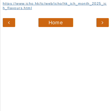
https://www.icho.hk/tc/web/icho/hk_ich_month_2025_ic
h_flavours.html
Home