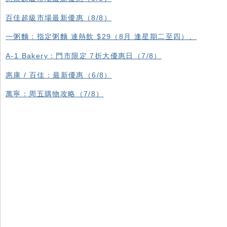
百佳超級市場最新優惠（8/8）
一粥麵：指定粥麵 連熱飲 $29（8月 逢星期二至四）、
A-1 Bakery：門市限定 7折大優惠日（7/8）
惠康 / 百佳：最新優惠（6/8）
萬寧：周五購物攻略（7/8）