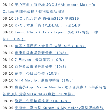
08-10
美心西餅：新登場 JOGUMAN meets Maxim’s
Cakes 抖陣先蛋糕 / 特別版產品周邊
08-10
JHC：以八達通 購物滿$120 即減$15
08-10
KFC ：本週「肯！抵DEAL 」（至14/8）
08-10
Living Plaza / Daiso Japan: 所有$12貨品 一律
$10（10/8）
08-10
萬寧 / 屈臣氏：會員日 全單95折（10/8）
08-10
惠康超級市場最新優惠（10/8）
08-10
7-Eleven：最新優惠（10/8）
08-10
百佳超級市場最新優惠（10/8）
08-10
萬寧：今日出位價（10/8）
08-10
MTR Mobile：港鐵即時賞（10/8）
08-09
麥當勞App：Value Monday 電子優惠券 / 下午茶時段
首度加入 鴛鴦McGriddles班戟（10/8起）
08-09
龍豐：每週精選推廣（10-16/8）
08-09
東海堂：夏の祭 Kuromi & My Melody夏祭蛋糕套裝