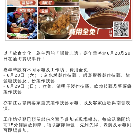
以「飲食文化」為主題的「嚐賞非遺」嘉年華將於6月28及29
日在油街實現舉行！
嘉年華設有不同示範及工作坊，費用全免
- 6月28日（六）：灰水糭製作技藝 、蝦膏蝦醬製作技藝、龍
鬚糖技藝及手粉製作技藝
- 6月29日（日）: 盆菜、清明仔製作技藝、吹糖技藝及蕃薯餅
製作技藝
亦有江西贛南客家擂茶製作技藝示範，以及客家山歌與南音表
演。
工作坊活動已預留部份名額予參加者現場報名。每節活動開始
前15分鐘開放排隊，領取該節籌號，先到先得，表演及示範則
可即場參加。