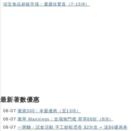
佳宝食品超級市場：週週佳驚喜（7-13/8）
最新著數優惠
08-07
優惠360：本週優惠（至13/8）
08-07
萬寧 Mannings：全場無門檻 即享88折（8/8）
08-07
一粥麵：試食活動 手工鮮蝦雲吞 $29/盒 + 送$6優惠券