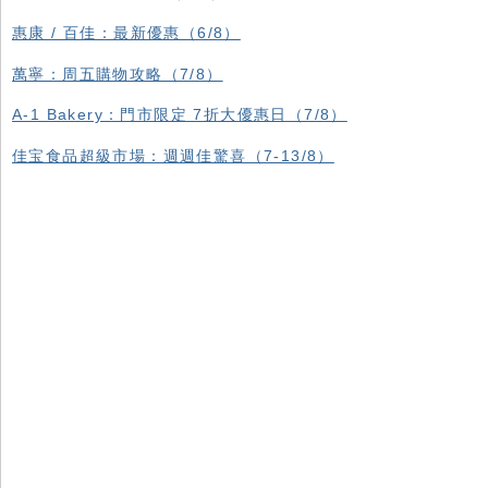
惠康 / 百佳：最新優惠（6/8）
萬寧：周五購物攻略（7/8）
A-1 Bakery：門市限定 7折大優惠日（7/8）
佳宝食品超級市場：週週佳驚喜（7-13/8）