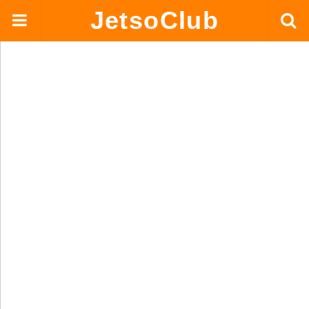
JetsoClub