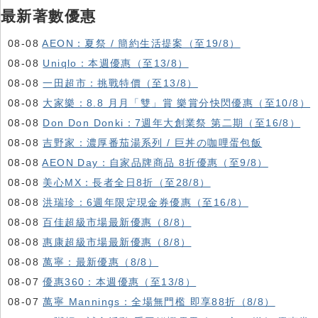
最新著數優惠
08-08
AEON：夏祭 / 簡約生活提案（至19/8）
08-08
Uniqlo：本週優惠（至13/8）
08-08
一田超市：挑戰特價（至13/8）
08-08
大家樂：8.8 月月「雙」賞 樂賞分快閃優惠（至10/8）
08-08
Don Don Donki：7週年大創業祭 第二期（至16/8）
08-08
吉野家：濃厚番茄湯系列 / 巨丼の咖哩蛋包飯
08-08
AEON Day：自家品牌商品 8折優惠（至9/8）
08-08
美心MX：長者全日8折（至28/8）
08-08
洪瑞珍：6週年限定現金券優惠（至16/8）
08-08
百佳超級市場最新優惠（8/8）
08-08
惠康超級市場最新優惠（8/8）
08-08
萬寧：最新優惠（8/8）
08-07
優惠360：本週優惠（至13/8）
08-07
萬寧 Mannings：全場無門檻 即享88折（8/8）