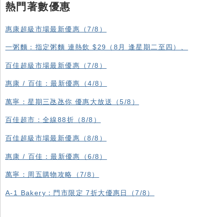
熱門著數優惠
惠康超級市場最新優惠（7/8）
一粥麵：指定粥麵 連熱飲 $29（8月 逢星期二至四）、
百佳超級市場最新優惠（7/8）
惠康 / 百佳：最新優惠（4/8）
萬寧：星期三氹氹你 優惠大放送（5/8）
百佳超市：全線88折（8/8）
百佳超級市場最新優惠（8/8）
惠康 / 百佳：最新優惠（6/8）
萬寧：周五購物攻略（7/8）
A-1 Bakery：門市限定 7折大優惠日（7/8）