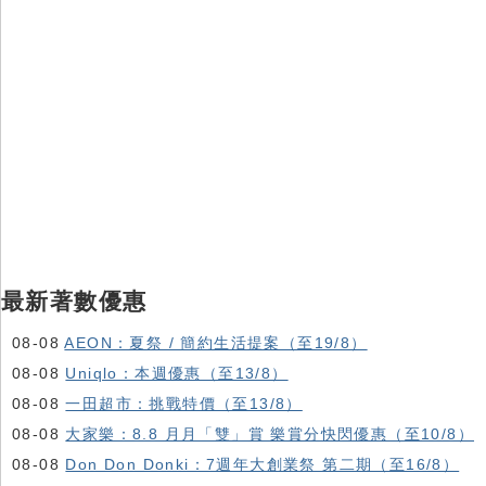
最新著數優惠
08-08
AEON：夏祭 / 簡約生活提案（至19/8）
08-08
Uniqlo：本週優惠（至13/8）
08-08
一田超市：挑戰特價（至13/8）
08-08
大家樂：8.8 月月「雙」賞 樂賞分快閃優惠（至10/8）
08-08
Don Don Donki：7週年大創業祭 第二期（至16/8）