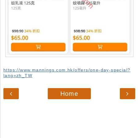
https://www.mannings.com.hk/offers/one-day-special?
lang=zh_TW
Home