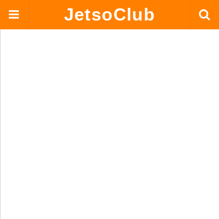
JetsoClub