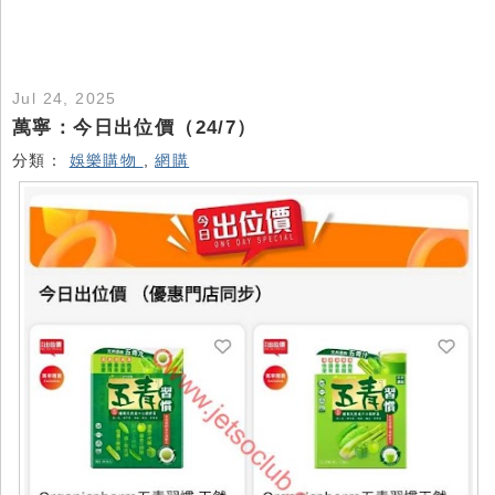
Jul 24, 2025
萬寧：今日出位價（24/7）
分類：
娛樂購物
,
網購