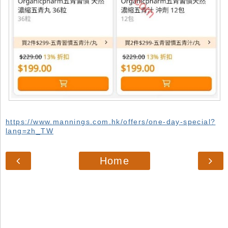
https://www.mannings.com.hk/offers/one-day-special?
lang=zh_TW
Home