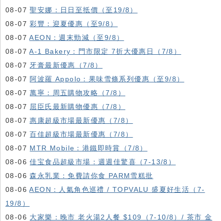
08-07
聖安娜：日日至抵價（至19/8）
08-07
彩豐：迎夏優惠（至9/8）
08-07
AEON：週末勁減（至9/8）
08-07
A-1 Bakery：門市限定 7折大優惠日（7/8）
08-07
牙膏最新優惠（7/8）
08-07
阿波羅 Appolo：果味雪條系列優惠（至9/8）
08-07
萬寧：周五購物攻略（7/8）
08-07
屈臣氏最新購物優惠（7/8）
08-07
惠康超級市場最新優惠（7/8）
08-07
百佳超級市場最新優惠（7/8）
08-07
MTR Mobile：港鐵即時賞（7/8）
08-06
佳宝食品超級市場：週週佳驚喜（7-13/8）
08-06
森永乳業：免費請你食 PARM雪糕批
08-06
AEON：人氣角色巡禮 / TOPVALU 盛夏好生活（7-
19/8）
08-06
大家樂：晚市 老火湯2人餐 $109（7-10/8）/ 茶市 金