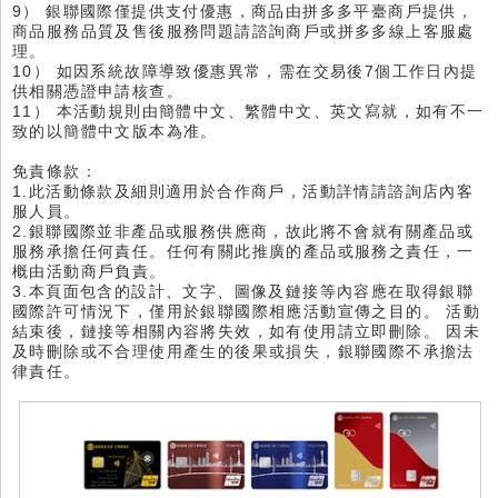
9） 銀聯國際僅提供支付優惠，商品由拼多多平臺商戶提供，
商品服務品質及售後服務問題請諮詢商戶或拼多多線上客服處
理。
10） 如因系統故障導致優惠異常，需在交易後7個工作日內提
供相關憑證申請核查。
11） 本活動規則由簡體中文、繁體中文、英文寫就，如有不一
致的以簡體中文版本為准。
免責條款：
1.此活動條款及細則適用於合作商戶，活動詳情請諮詢店內客
服人員。
2.銀聯國際並非產品或服務供應商，故此將不會就有關產品或
服務承擔任何責任。任何有關此推廣的產品或服務之責任，一
概由活動商戶負責。
3.本頁面包含的設計、文字、圖像及鏈接等內容應在取得銀聯
國際許可情況下，僅用於銀聯國際相應活動宣傳之目的。 活動
結束後，鏈接等相關內容將失效，如有使用請立即刪除。 因未
及時刪除或不合理使用產生的後果或損失，銀聯國際不承擔法
律責任。