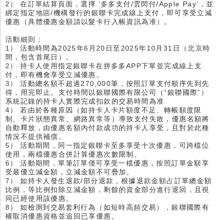
2） 在訂單結算頁面，選擇 ‘多多支付/雲閃付/Apple Pay’，並
綁定指定地區/機構發行的銀聯卡完成線上支付，即可享受立減
優惠（具體優惠金額請以髮卡行入帳資訊為准）。
活動細則：
1） 活動時間為2025年6月20日至2025年10月31日（北京時
間，包含首尾日）。
2） 持卡人使用指定銀聯卡在拼多多APP下單並完成線上支
付，即有機會享受立減優惠。
3） 活動總名額不超過270,000筆，按照訂單支付順序先到先
得，用完即止。支付時間以銀聯國際有限公司（“銀聯國際”）
系統記錄的持卡人實際完成扣款的交易時間為准
4） 若由於各種原因（如持卡人卡片額度不足、轉帳額度限
制、卡片狀態異常、網路異常等）導致支付失敗，優惠名額將
自動釋放，由優惠名額內付款成功的持卡人享受，且對於此種
情況不提供補償。
5） 活動期間，同一指定銀聯卡至多享受十次優惠，可跨檔位
使用，兩檔優惠合併計算優惠次數限制。
6） 活動期間，單筆訂單僅可享受一檔優惠，按照訂單金額享
受最優立減金額，立減金額不可疊加。
7） 如持卡人發生退款/部分退款，根據退款金額占訂單總金額
比例，等比例扣除立減金額，剩餘的資金部分進行退回，且視
同已經使用該優惠。
8） 如檢測到交易套利行為（如短時高頻交易），銀聯國際有
權取消優惠資格並追回已享優惠。