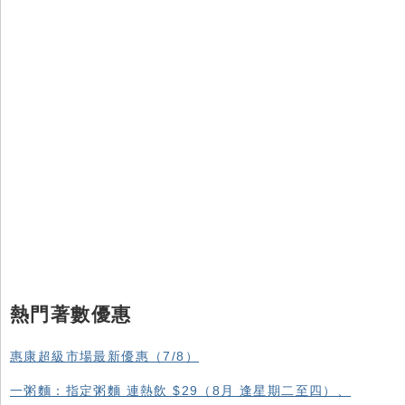
熱門著數優惠
惠康超級市場最新優惠（7/8）
一粥麵：指定粥麵 連熱飲 $29（8月 逢星期二至四）、