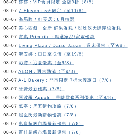
08-07
莎莎：VIP會員限定 全店9折（8/8）
08-07
7-Eleven：5天限定（至11/8）
08-07
海馬牌 / 軒琴居：8月精選
08-07
美心西餅：全新 鮮果蛋糕 / 蜘蛛俠天際穿梭蛋糕
08-07
實惠 Pricerite：精選家品/家電優惠
08-07
Living Plaza / Daiso Japan：週末優惠（至9/8）
08-07
聖安娜：日日至抵價（至19/8）
08-07
彩豐：迎夏優惠（至9/8）
08-07
AEON：週末勁減（至9/8）
08-07
A-1 Bakery：門市限定 7折大優惠日（7/8）
08-07
牙膏最新優惠（7/8）
08-07
阿波羅 Appolo：果味雪條系列優惠（至9/8）
08-07
萬寧：周五購物攻略（7/8）
08-07
屈臣氏最新購物優惠（7/8）
08-07
惠康超級市場最新優惠（7/8）
08-07
百佳超級市場最新優惠（7/8）