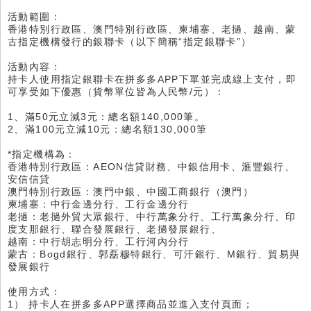
活動範圍：
香港特別行政區、澳門特別行政區、柬埔寨、老撾、越南、蒙
古指定機構發行的銀聯卡（以下簡稱“指定銀聯卡”）
活動內容：
持卡人使用指定銀聯卡在拼多多APP下單並完成線上支付，即
可享受如下優惠（貨幣單位皆為人民幣/元）：
1、滿50元立減3元：總名額140,000筆。
2、滿100元立減10元：總名額130,000筆
*指定機構為：
香港特別行政區：AEON信貸財務、中銀信用卡、滙豐銀行、
安信信貸
澳門特別行政區：澳門中銀、中國工商銀行（澳門）
柬埔寨：中行金邊分行、工行金邊分行
老撾：老撾外貿大眾銀行、中行萬象分行、工行萬象分行、印
度支那銀行、聯合發展銀行、老撾發展銀行、
越南：中行胡志明分行、工行河內分行
蒙古：Bogd銀行、郭磊穆特銀行、可汗銀行、M銀行、貿易與
發展銀行
使用方式：
1） 持卡人在拼多多APP選擇商品並進入支付頁面；