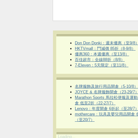
Don Don Donki：週末優惠（至9/8
HKTVmall ：鬥減價 85折（8-9/8）
優惠360：本週優惠（至13/8）
百佳超市：全線88折（8/8）
7-Eleven：5天限定（至11/8）
名牌服飾及旅行用品開倉（5-10/8）
JOYCE & 名牌服飾開倉（23-29/7
Marathon Sports 馬拉松便服及
倉 低至2折（22-27/7）
Lenovo：年度開倉 6折起（至28/7
mothercare：玩具及嬰兒用品開倉
（至20/7）
Loading...