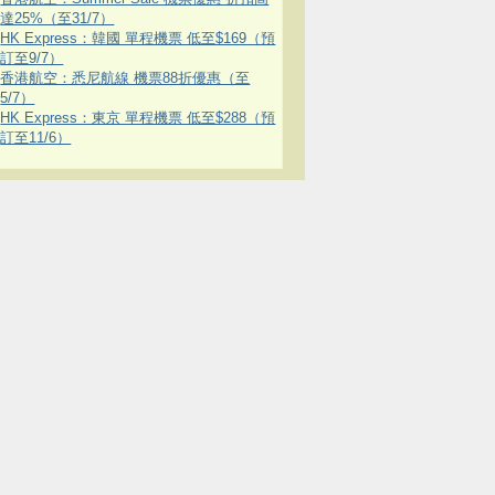
達25%（至31/7）
HK Express：韓國 單程機票 低至$169（預
訂至9/7）
香港航空：悉尼航線 機票88折優惠（至
5/7）
HK Express：東京 單程機票 低至$288（預
訂至11/6）