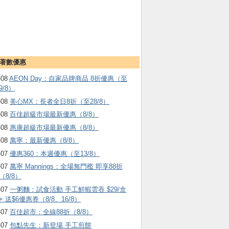
著數優惠
-08
AEON Day：自家品牌商品 8折優惠（至
9/8）
-08
美心MX：長者全日8折（至28/8）
-08
百佳超級市場最新優惠（8/8）
-08
惠康超級市場最新優惠（8/8）
-08
萬寧：最新優惠（8/8）
-07
優惠360：本週優惠（至13/8）
-07
萬寧 Mannings：全場無門檻 即享88折
（8/8）
-07
一粥麵：試食活動 手工鮮蝦雲吞 $29/盒
+ 送$6優惠券（8/8、16/8）
-07
百佳超市：全線88折（8/8）
-07
包點先生：新登場 手工煎餅