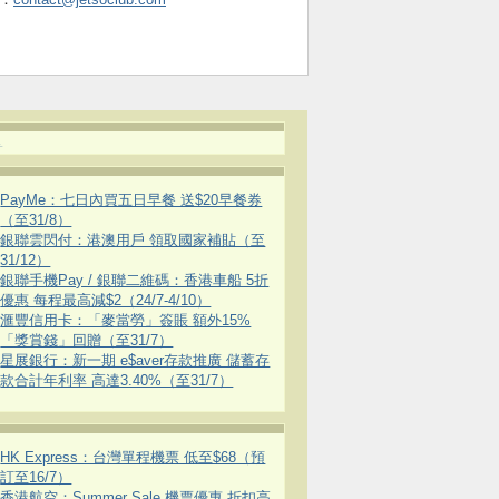
.
PayMe：七日內買五日早餐 送$20早餐券
（至31/8）
銀聯雲閃付：港澳用戶 領取國家補貼（至
31/12）
銀聯手機Pay / 銀聯二維碼：香港車船 5折
優惠 每程最高減$2（24/7-4/10）
滙豐信用卡：「麥當勞」簽賬 額外15%
「獎賞錢」回贈（至31/7）
星展銀行：新一期 e$aver存款推廣 儲蓄存
款合計年利率 高達3.40%（至31/7）
HK Express：台灣單程機票 低至$68（預
訂至16/7）
香港航空：Summer Sale 機票優惠 折扣高