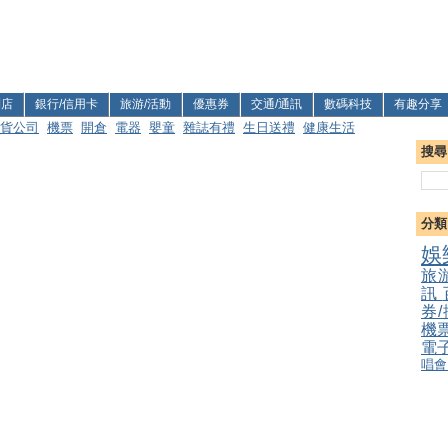
利店
銀行/信用卡
旅游/活動
優惠券
交通/通訊
數碼科技
有趣分享
貨公司
機票
開倉
電器
嬰童
雜誌有禮
生日送禮
健康生活
搜尋
分類
娛
旅
訊
券
機
電
唱