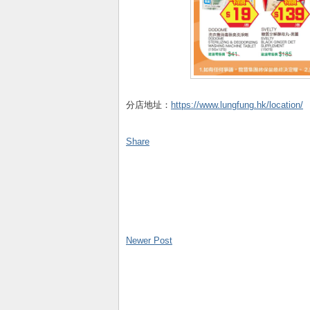
分店地址：
https://www.lungfung.hk/location/
Share
Newer Post