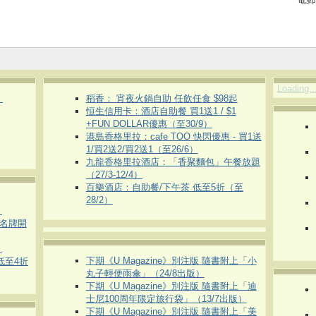
Loading..
）
稻香： 宵夜火鍋自助 任飲任食 $98起
恒生信用卡：酒店自助餐 買1送1 / $1
+FUN DOLLAR優惠（至30/9）
港島香格里拉：cafe TOO 快閃優惠 - 買1送
1/買2送2/買2送1（至26/6）
九龍香格里拉酒店：「香聚麵包」午餐放題
（27/3-12/4）
百樂酒店：自助餐/下午茶 低至5折（至
28/2）
）
運動名牌開
）
下期《U Magazine》別注版 隨書附上「小
 低至4折
丸子輕便雨傘」（24/8出版）
下期《U Magazine》別注版 隨書附上「迪
士尼100周年限定旅行袋」（13/7出版）
下期《U Magazine》別注版 隨書附上「美