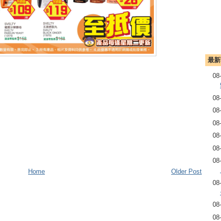
最新
08
08
08
08
08
08
08
Home
Older Post
08
08
08