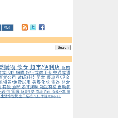
聯絡
樂購物
飲食
超市/便利店
服飾
游或活動
網購
銀行或信用卡
交通或通
百貨公司
數碼科技
嬰童
優惠券/現金
/換領券/免費試用
美容化妝
電器
開倉
票
其他
新聞
參茸海味
雜誌有禮
自助餐
子錢包
電腦
健康生活
商場
月餅
有趣分享
演
會
生活小智慧
生日送禮
烹飪
學習
電腦小貼士