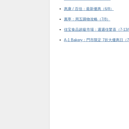
惠康 / 百佳：最新優惠（6/8）
萬寧：周五購物攻略（7/8）
佳宝食品超級市場：週週佳驚喜（7-13/
A-1 Bakery：門市限定 7折大優惠日（7