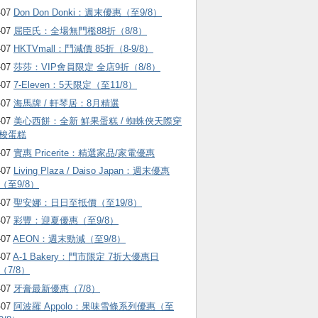
-07
Don Don Donki：週末優惠（至9/8）
-07
屈臣氏：全場無門檻88折（8/8）
-07
HKTVmall ：鬥減價 85折（8-9/8）
-07
莎莎：VIP會員限定 全店9折（8/8）
-07
7-Eleven：5天限定（至11/8）
-07
海馬牌 / 軒琴居：8月精選
-07
美心西餅：全新 鮮果蛋糕 / 蜘蛛俠天際穿
梭蛋糕
-07
實惠 Pricerite：精選家品/家電優惠
-07
Living Plaza / Daiso Japan：週末優惠
（至9/8）
-07
聖安娜：日日至抵價（至19/8）
-07
彩豐：迎夏優惠（至9/8）
-07
AEON：週末勁減（至9/8）
-07
A-1 Bakery：門市限定 7折大優惠日
（7/8）
-07
牙膏最新優惠（7/8）
-07
阿波羅 Appolo：果味雪條系列優惠（至