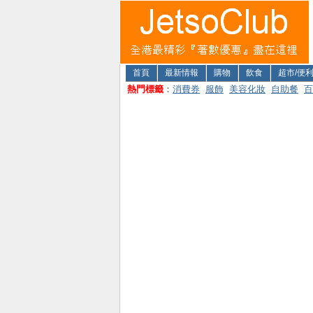
首頁
最新情報
購物
飲食
超市/便
熱門標籤
：
消費券
服飾
美容化妝
自助餐
百