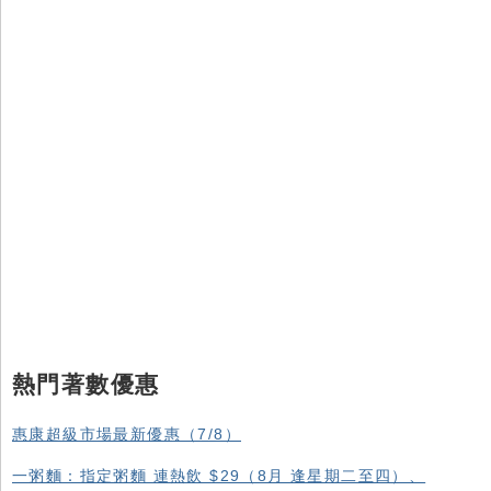
熱門著數優惠
惠康超級市場最新優惠（7/8）
一粥麵：指定粥麵 連熱飲 $29（8月 逢星期二至四）、