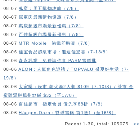
08-07
萬寧：周五購物攻略（7/8）
08-07
屈臣氏最新購物優惠（7/8）
08-07
惠康超級市場最新優惠（7/8）
08-07
百佳超級市場最新優惠（7/8）
08-07
MTR Mobile：港鐵即時賞（7/8）
08-06
佳宝食品超級市場：週週佳驚喜（7-13/8）
08-06
森永乳業：免費請你食 PARM雪糕批
08-06
AEON：人氣角色巡禮 / TOPVALU 盛夏好生活（7-
19/8）
08-06
大家樂：晚市 老火湯2人餐 $109（7-10/8）/ 茶市 金
蜜雞翼拼揚州炒飯 $32（至17/8）
08-06
百佳超市：指定會員 優先享88折（7/8）
08-06
Häagen-Dazs ：雙球雪糕 買1送1（至16/8）
Recent 1-30, total: 105075.
>