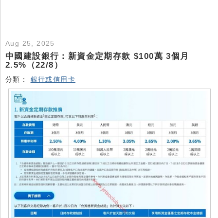
Aug 25, 2025
中國建設銀行：新資金定期存款 $100萬 3個月
2.5%（22/8）
分類：
銀行或信用卡