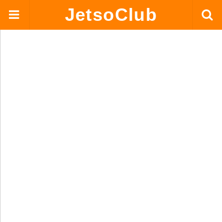
JetsoClub