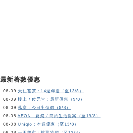
最新著數優惠
08-09
天仁茗茶：14週年慶（至13/8）
08-09
樓上 / 位元堂：最新優惠（9/8）
08-09
萬寧：今日出位價（9/8）
08-08
AEON：夏祭 / 簡約生活提案（至19/8）
08-08
Uniqlo：本週優惠（至13/8）
08-08
一田超市：挑戰特價（至13/8）