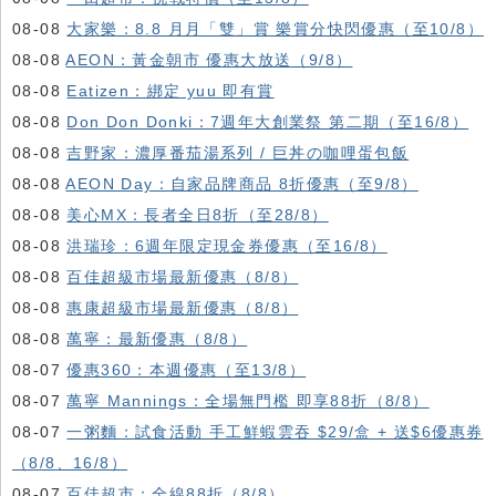
08-08
大家樂：8.8 月月「雙」賞 樂賞分快閃優惠（至10/8）
08-08
AEON：黃金朝市 優惠大放送（9/8）
08-08
Eatizen：綁定 yuu 即有賞
08-08
Don Don Donki：7週年大創業祭 第二期（至16/8）
08-08
吉野家：濃厚番茄湯系列 / 巨丼の咖哩蛋包飯
08-08
AEON Day：自家品牌商品 8折優惠（至9/8）
08-08
美心MX：長者全日8折（至28/8）
08-08
洪瑞珍：6週年限定現金券優惠（至16/8）
08-08
百佳超級市場最新優惠（8/8）
08-08
惠康超級市場最新優惠（8/8）
08-08
萬寧：最新優惠（8/8）
08-07
優惠360：本週優惠（至13/8）
08-07
萬寧 Mannings：全場無門檻 即享88折（8/8）
08-07
一粥麵：試食活動 手工鮮蝦雲吞 $29/盒 + 送$6優惠券
（8/8、16/8）
08-07
百佳超市：全線88折（8/8）