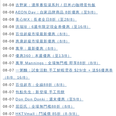
08-08
吉野家：濃厚番茄湯系列 / 巨丼の咖哩蛋包飯
08-08
AEON Day：自家品牌商品 8折優惠（至9/8）
08-08
美心MX：長者全日8折（至28/8）
08-08
洪瑞珍：6週年限定現金券優惠（至16/8）
08-08
百佳超級市場最新優惠（8/8）
08-08
惠康超級市場最新優惠（8/8）
08-08
萬寧：最新優惠（8/8）
08-07
優惠360：本週優惠（至13/8）
08-07
萬寧 Mannings：全場無門檻 即享88折（8/8）
08-07
一粥麵：試食活動 手工鮮蝦雲吞 $29/盒 + 送$6優惠券
（8/8、16/8）
08-07
百佳超市：全線88折（8/8）
08-07
包點先生：新登場 手工煎餅
08-07
Don Don Donki：週末優惠（至9/8）
08-07
屈臣氏：全場無門檻88折（8/8）
08-07
HKTVmall ：鬥減價 85折（8-9/8）