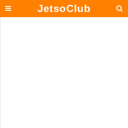
JetsoClub