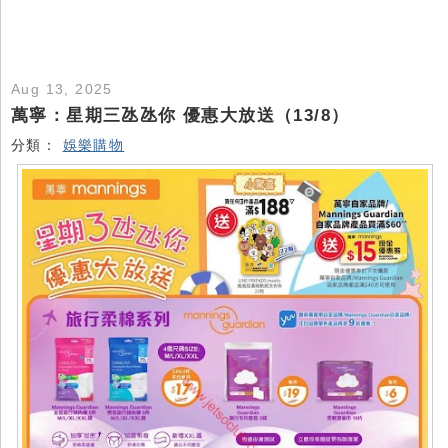
Aug 13, 2025
萬寧：星期三氹氹你 優惠大放送（13/8）
分類：
娛樂購物