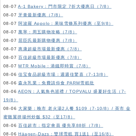
08-07
A-1 Bakery：門市限定 7折大優惠日（7/8）
08-07
牙膏最新優惠（7/8）
08-07
阿波羅 Appolo：果味雪條系列優惠（至9/8）
08-07
萬寧：周五購物攻略（7/8）
08-07
屈臣氏最新購物優惠（7/8）
08-07
惠康超級市場最新優惠（7/8）
08-07
百佳超級市場最新優惠（7/8）
08-07
MTR Mobile：港鐵即時賞（7/8）
08-06
佳宝食品超級市場：週週佳驚喜（7-13/8）
08-06
森永乳業：免費請你食 PARM雪糕批
08-06
AEON：人氣角色巡禮 / TOPVALU 盛夏好生活（7-
19/8）
08-06
大家樂：晚市 老火湯2人餐 $109（7-10/8）/ 茶市 金
蜜雞翼拼揚州炒飯 $32（至17/8）
08-06
百佳超市：指定會員 優先享88折（7/8）
08-06
Häagen-Dazs ：雙球雪糕 買1送1（至16/8）