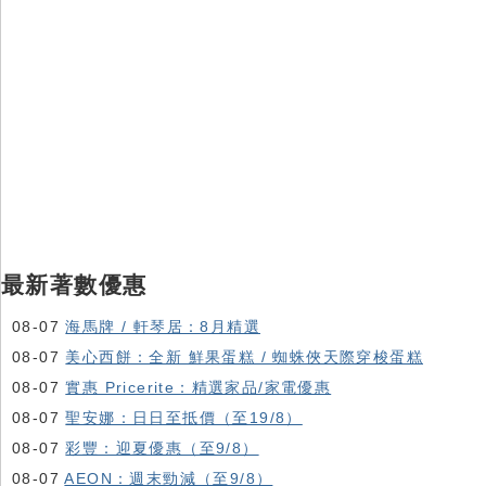
最新著數優惠
08-07
海馬牌 / 軒琴居：8月精選
08-07
美心西餅：全新 鮮果蛋糕 / 蜘蛛俠天際穿梭蛋糕
08-07
實惠 Pricerite：精選家品/家電優惠
08-07
聖安娜：日日至抵價（至19/8）
08-07
彩豐：迎夏優惠（至9/8）
08-07
AEON：週末勁減（至9/8）