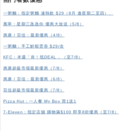
一粥麵：指定粥麵 連熱飲 $29（8月 逢星期二至四）、
萬寧：星期三氹氹你 優惠大放送（5/8）
惠康 / 百佳：最新優惠（4/8）
一粥麵：手工鮮蝦雲吞 $29/盒
KFC ：本週「肯！抵DEAL 」（至7/8）
惠康超級市場最新優惠（7/8）
惠康 / 百佳：最新優惠（6/8）
百佳超級市場最新優惠（7/8）
Pizza Hut：一人餐 My Box 買1送1
7-Eleven：指定店舖 購物滿$100 即享8折優惠（至7/8）