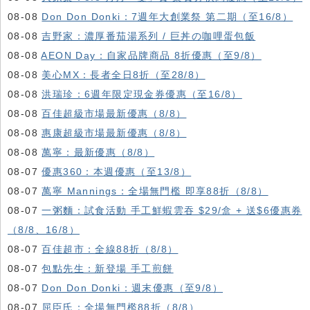
08-08
Don Don Donki：7週年大創業祭 第二期（至16/8）
08-08
吉野家：濃厚番茄湯系列 / 巨丼の咖哩蛋包飯
08-08
AEON Day：自家品牌商品 8折優惠（至9/8）
08-08
美心MX：長者全日8折（至28/8）
08-08
洪瑞珍：6週年限定現金券優惠（至16/8）
08-08
百佳超級市場最新優惠（8/8）
08-08
惠康超級市場最新優惠（8/8）
08-08
萬寧：最新優惠（8/8）
08-07
優惠360：本週優惠（至13/8）
08-07
萬寧 Mannings：全場無門檻 即享88折（8/8）
08-07
一粥麵：試食活動 手工鮮蝦雲吞 $29/盒 + 送$6優惠券
（8/8、16/8）
08-07
百佳超市：全線88折（8/8）
08-07
包點先生：新登場 手工煎餅
08-07
Don Don Donki：週末優惠（至9/8）
08-07
屈臣氏：全場無門檻88折（8/8）