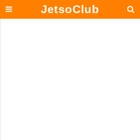
JetsoClub