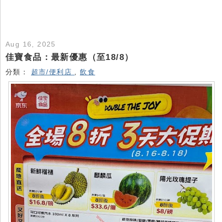
Aug 16, 2025
佳寶食品：最新優惠（至18/8）
分類：
超市/便利店
,
飲食