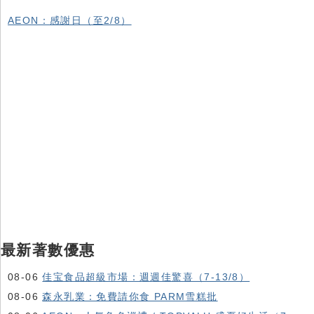
AEON：感謝日（至2/8）
最新著數優惠
08-06
佳宝食品超級市場：週週佳驚喜（7-13/8）
08-06
森永乳業：免費請你食 PARM雪糕批