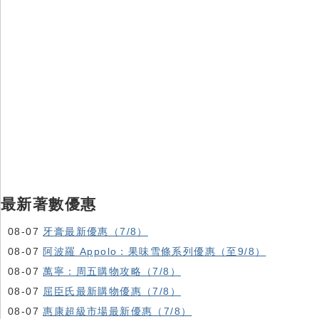
最新著數優惠
08-07
牙膏最新優惠（7/8）
08-07
阿波羅 Appolo：果味雪條系列優惠（至9/8）
08-07
萬寧：周五購物攻略（7/8）
08-07
屈臣氏最新購物優惠（7/8）
08-07
惠康超級市場最新優惠（7/8）