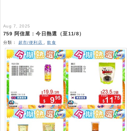
Aug 7, 2025
759 阿信屋：今日熱選（至11/8）
分類：
超市/便利店
,
飲食