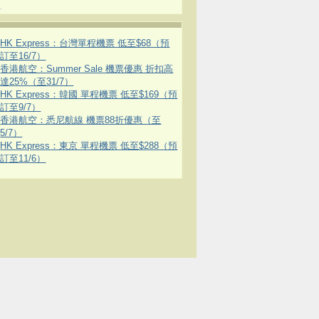
.
HK Express：台灣單程機票 低至$68（預
訂至16/7）
香港航空：Summer Sale 機票優惠 折扣高
達25%（至31/7）
HK Express：韓國 單程機票 低至$169（預
訂至9/7）
香港航空：悉尼航線 機票88折優惠（至
5/7）
HK Express：東京 單程機票 低至$288（預
訂至11/6）