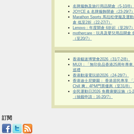
名牌服飾及旅行用品開倉（5-10/8）
JOYCE & 名牌服飾開倉（23-29/7
Marathon Sports 馬拉松便服及
倉 低至2折（22-27/7）
Lenovo：年度開倉 6折起（至28/7
mothercare：玩具及嬰兒用品開倉
（至20/7）
香港貓迷博覽會2026（31/7-2/8）
MUJI：「無印良品香港25周年專
巡禮
香港動漫電玩節2026（24-28/7）
香港迪士尼樂園： 香港居民專享 「
Chill 爽」4PM門票優惠（至31/8）
全民運動日2026 免費康樂設施（1-2
（抽籤申請：16-20/7）
訂閱