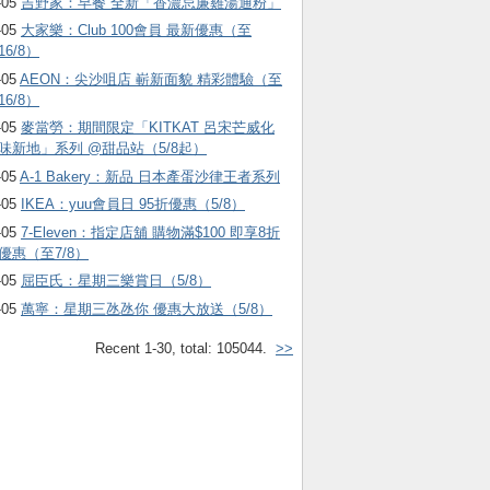
-05
吉野家：早餐 全新「香濃忌廉雞湯通粉」
-05
大家樂：Club 100會員 最新優惠（至
16/8）
-05
AEON：尖沙咀店 嶄新面貌 精彩體驗（至
16/8）
-05
麥當勞：期間限定「KITKAT 呂宋芒威化
味新地」系列 @甜品站（5/8起）
-05
A-1 Bakery：新品 日本產蛋沙律王者系列
-05
IKEA：yuu會員日 95折優惠（5/8）
-05
7-Eleven：指定店舖 購物滿$100 即享8折
優惠（至7/8）
-05
屈臣氏：星期三樂賞日（5/8）
-05
萬寧：星期三氹氹你 優惠大放送（5/8）
Recent 1-30, total: 105044.
>>