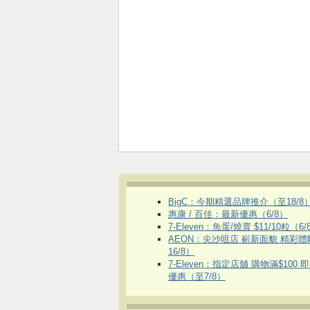
BigC：今期精選品牌推介（至18/8
惠康 / 百佳：最新優惠（6/8）
7-Eleven：魚蛋/燒賣 $11/10粒（6/
AEON：尖沙咀店 嶄新面貌 精彩
16/8）
7-Eleven：指定店舖 購物滿$100 
優惠（至7/8）