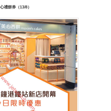
心禮餅券（13/8）