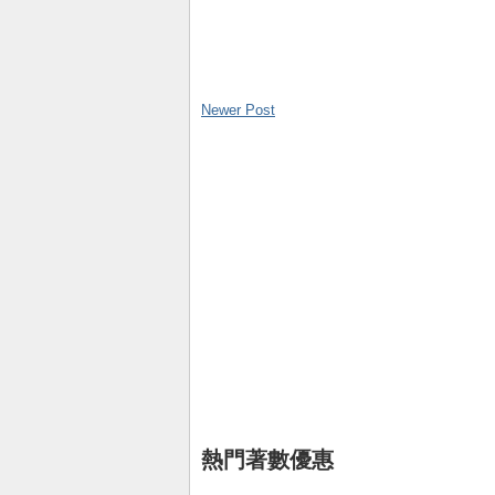
Newer Post
熱門著數優惠