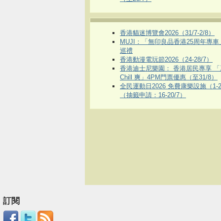
香港貓迷博覽會2026（31/7-2/8）
MUJI：「無印良品香港25周年專
巡禮
香港動漫電玩節2026（24-28/7）
香港迪士尼樂園： 香港居民專享 「
Chill 爽」4PM門票優惠（至31/8）
全民運動日2026 免費康樂設施（1-2
（抽籤申請：16-20/7）
訂閱