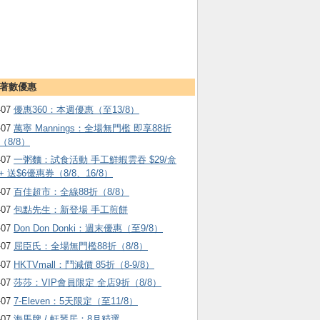
著數優惠
-07
優惠360：本週優惠（至13/8）
-07
萬寧 Mannings：全場無門檻 即享88折
（8/8）
-07
一粥麵：試食活動 手工鮮蝦雲吞 $29/盒
+ 送$6優惠券（8/8、16/8）
-07
百佳超市：全線88折（8/8）
-07
包點先生：新登場 手工煎餅
-07
Don Don Donki：週末優惠（至9/8）
-07
屈臣氏：全場無門檻88折（8/8）
-07
HKTVmall ：鬥減價 85折（8-9/8）
-07
莎莎：VIP會員限定 全店9折（8/8）
-07
7-Eleven：5天限定（至11/8）
-07
海馬牌 / 軒琴居：8月精選