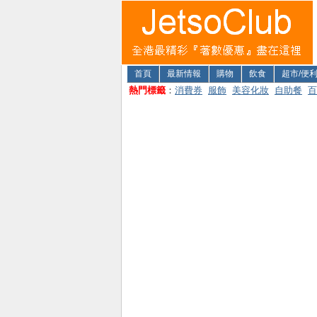
首頁
最新情報
購物
飲食
超市/便
熱門標籤
：
消費券
服飾
美容化妝
自助餐
百