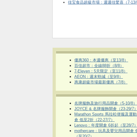
佳宝食品超級市場：週週佳驚喜（7-13/
優惠360：本週優惠（至13/8）
百佳超市：全線88折（8/8）
7-Eleven：5天限定（至11/8）
AEON：週末勁減（至9/8）
惠康超級市場最新優惠（7/8）
名牌服飾及旅行用品開倉（5-10/8）
JOYCE & 名牌服飾開倉（23-29/7
Marathon Sports 馬拉松便服及
倉 低至2折（22-27/7）
Lenovo：年度開倉 6折起（至28/7
mothercare：玩具及嬰兒用品開倉
（至20/7）