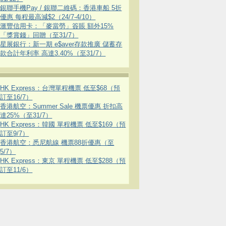
銀聯手機Pay / 銀聯二維碼：香港車船 5折
優惠 每程最高減$2（24/7-4/10）
滙豐信用卡：「麥當勞」簽賬 額外15%
「獎賞錢」回贈（至31/7）
星展銀行：新一期 e$aver存款推廣 儲蓄存
款合計年利率 高達3.40%（至31/7）
HK Express：台灣單程機票 低至$68（預
訂至16/7）
香港航空：Summer Sale 機票優惠 折扣高
達25%（至31/7）
HK Express：韓國 單程機票 低至$169（預
訂至9/7）
香港航空：悉尼航線 機票88折優惠（至
5/7）
HK Express：東京 單程機票 低至$288（預
訂至11/6）