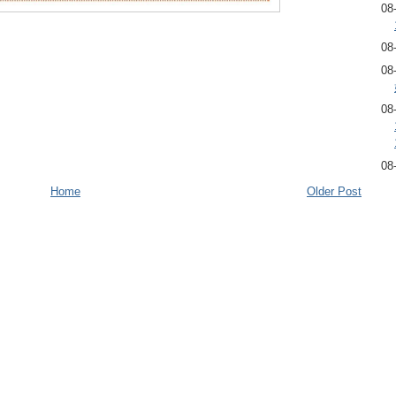
08
08
08
08
08
Home
Older Post