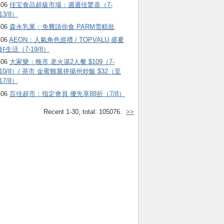
-06
佳宝食品超級市場：週週佳驚喜（7-
13/8）
-06
森永乳業：免費請你食 PARM雪糕批
-06
AEON：人氣角色巡禮 / TOPVALU 盛夏
好生活（7-19/8）
-06
大家樂：晚市 老火湯2人餐 $109（7-
10/8）/ 茶市 金蜜雞翼拼揚州炒飯 $32（至
17/8）
-06
百佳超市：指定會員 優先享88折（7/8）
Recent 1-30, total: 105076.
>>