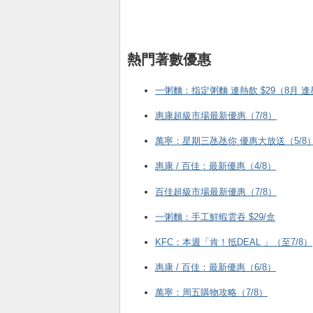
熱門著數優惠
一粥麵：指定粥麵 連熱飲 $29（8月 
惠康超級市場最新優惠（7/8）
萬寧：星期三氹氹你 優惠大放送（5/8
惠康 / 百佳：最新優惠（4/8）
百佳超級市場最新優惠（7/8）
一粥麵：手工鮮蝦雲吞 $29/盒
KFC ：本週「肯！抵DEAL 」（至7/8）
惠康 / 百佳：最新優惠（6/8）
萬寧：周五購物攻略（7/8）