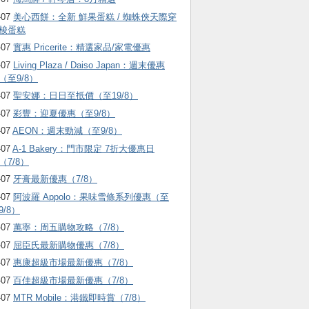
-07
美心西餅：全新 鮮果蛋糕 / 蜘蛛俠天際穿
梭蛋糕
-07
實惠 Pricerite：精選家品/家電優惠
-07
Living Plaza / Daiso Japan：週末優惠
（至9/8）
-07
聖安娜：日日至抵價（至19/8）
-07
彩豐：迎夏優惠（至9/8）
-07
AEON：週末勁減（至9/8）
-07
A-1 Bakery：門市限定 7折大優惠日
（7/8）
-07
牙膏最新優惠（7/8）
-07
阿波羅 Appolo：果味雪條系列優惠（至
9/8）
-07
萬寧：周五購物攻略（7/8）
-07
屈臣氏最新購物優惠（7/8）
-07
惠康超級市場最新優惠（7/8）
-07
百佳超級市場最新優惠（7/8）
-07
MTR Mobile：港鐵即時賞（7/8）