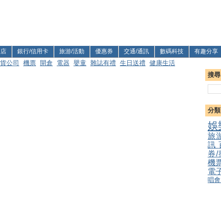
利店
銀行/信用卡
旅游/活動
優惠券
交通/通訊
數碼科技
有趣分享
貨公司
機票
開倉
電器
嬰童
雜誌有禮
生日送禮
健康生活
搜尋
分類
娛
旅
訊
券
機
電
唱