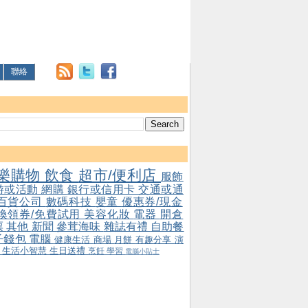
聯絡
樂購物
飲食
超市/便利店
服飾
游或活動
網購
銀行或信用卡
交通或通
百貨公司
數碼科技
嬰童
優惠券/現金
/換領券/免費試用
美容化妝
電器
開倉
票
其他
新聞
參茸海味
雜誌有禮
自助餐
子錢包
電腦
健康生活
商場
月餅
有趣分享
演
會
生活小智慧
生日送禮
烹飪
學習
電腦小貼士