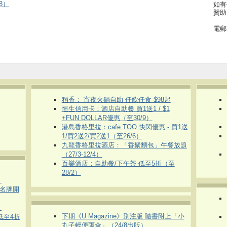
8）
如有
贊助
電郵
稻香： 宵夜火鍋自助 任飲任食 $98起
恒生信用卡：酒店自助餐 買1送1 / $1
+FUN DOLLAR優惠（至30/9）
港島香格里拉：cafe TOO 快閃優惠 - 買1送
1/買2送2/買2送1（至26/6）
九龍香格里拉酒店：「香聚麵包」午餐放題
（27/3-12/4）
百樂酒店：自助餐/下午茶 低至5折（至
28/2）
）
運動名牌開
）
下期《U Magazine》別注版 隨書附上「小
 低至4折
丸子輕便雨傘」（24/8出版）