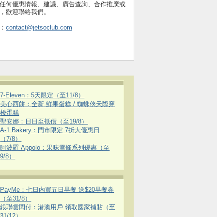
任何優惠情報、建議、廣告查詢、合作推廣或
，歡迎聯絡我們。
：
contact@jetsoclub.com
7-Eleven：5天限定（至11/8）
美心西餅：全新 鮮果蛋糕 / 蜘蛛俠天際穿
梭蛋糕
聖安娜：日日至抵價（至19/8）
A-1 Bakery：門市限定 7折大優惠日
（7/8）
阿波羅 Appolo：果味雪條系列優惠（至
9/8）
PayMe：七日內買五日早餐 送$20早餐券
（至31/8）
銀聯雲閃付：港澳用戶 領取國家補貼（至
31/12）