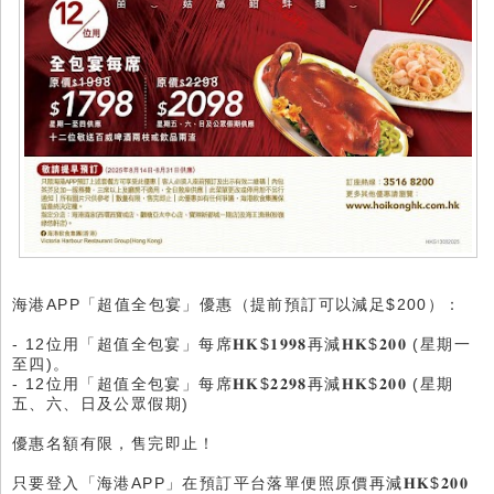
海港APP「超值全包宴」優惠（提前預訂可以減足$200）：
- 12位用「超值全包宴」每席𝐇𝐊$𝟏𝟗𝟗𝟖再減𝐇𝐊$𝟐𝟎𝟎 (星期一
至四)。
- 12位用「超值全包宴」每席𝐇𝐊$𝟐𝟐𝟗𝟖再減𝐇𝐊$𝟐𝟎𝟎 (星期
五、六、日及公眾假期)
優惠名額有限，售完即止！
只要登入「海港APP」在預訂平台落單便照原價再減𝐇𝐊$𝟐𝟎𝟎