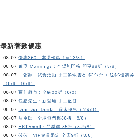
最新著數優惠
08-07
優惠360：本週優惠（至13/8）
08-07
萬寧 Mannings：全場無門檻 即享88折（8/8）
08-07
一粥麵：試食活動 手工鮮蝦雲吞 $29/盒 + 送$6優惠券
（8/8、16/8）
08-07
百佳超市：全線88折（8/8）
08-07
包點先生：新登場 手工煎餅
08-07
Don Don Donki：週末優惠（至9/8）
08-07
屈臣氏：全場無門檻88折（8/8）
08-07
HKTVmall ：鬥減價 85折（8-9/8）
08-07
莎莎：VIP會員限定 全店9折（8/8）