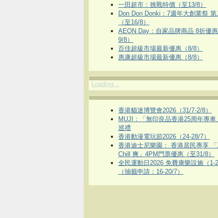
一田超市：挑戰特價（至13/8）
Don Don Donki：7週年大創業祭 
（至16/8）
AEON Day：自家品牌商品 8折優
9/8）
百佳超級市場最新優惠（8/8）
惠康超級市場最新優惠（8/8）
Loading...
香港貓迷博覽會2026（31/7-2/8）
MUJI：「無印良品香港25周年專
巡禮
香港動漫電玩節2026（24-28/7）
香港迪士尼樂園： 香港居民專享 「
Chill 爽」4PM門票優惠（至31/8）
全民運動日2026 免費康樂設施（1-2
（抽籤申請：16-20/7）