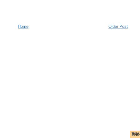
Home
Older Post
聯絡