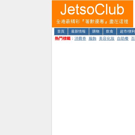
首頁
最新情報
購物
飲食
超市/便
熱門標籤
：
消費券
服飾
美容化妝
自助餐
百