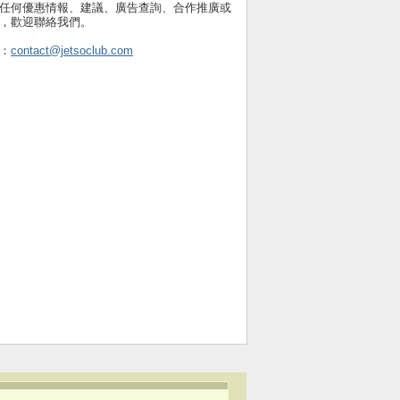
任何優惠情報、建議、廣告查詢、合作推廣或
，歡迎聯絡我們。
：
contact@jetsoclub.com