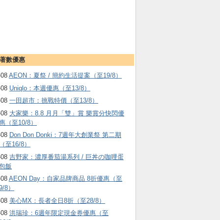
著數優惠
-08
AEON：夏祭 / 簡約生活提案（至19/8）
-08
Uniqlo：本週優惠（至13/8）
-08
一田超市：挑戰特價（至13/8）
-08
大家樂：8.8 月月「雙」賞 樂賞分快閃優
惠（至10/8）
-08
Don Don Donki：7週年大創業祭 第二期
（至16/8）
-08
吉野家：濃厚番茄湯系列 / 巨丼の咖哩蛋
包飯
-08
AEON Day：自家品牌商品 8折優惠（至
9/8）
-08
美心MX：長者全日8折（至28/8）
-08
洪瑞珍：6週年限定現金券優惠（至