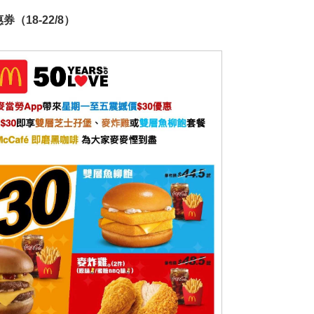
券（18-22/8）