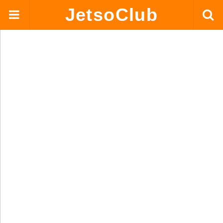
JetsoClub