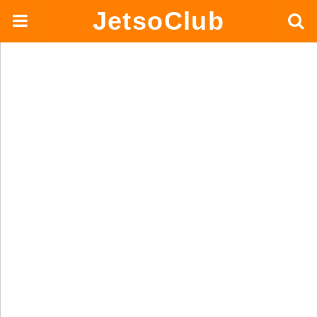
JetsoClub