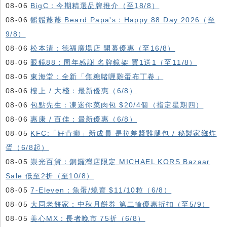
08-06
BigC：今期精選品牌推介（至18/8）
08-06
鬍鬚爺爺 Beard Papa's：Happy 88 Day 2026（至
9/8）
08-06
松本清：德福廣場店 開幕優惠（至16/8）
08-06
眼鏡88：周年感謝 名牌鏡架 買1送1（至11/8）
08-06
東海堂：全新「焦糖啫喱雞蛋布丁卷」
08-06
樓上 / 大棧：最新優惠（6/8）
08-06
包點先生：凍迷你菜肉包 $20/4個（指定星期四）
08-06
惠康 / 百佳：最新優惠（6/8）
08-05
KFC:「好肯癲」新成員 是拉差醬雞腿包 / 秘製家鄉炸
蛋（6/8起）
08-05
崇光百貨：銅鑼灣店限定 MICHAEL KORS Bazaar
Sale 低至2折（至10/8）
08-05
7-Eleven：魚蛋/燒賣 $11/10粒（6/8）
08-05
大同老餅家：中秋月餅券 第二輪優惠折扣（至5/9）
08-05
美心MX：長者晚市 75折（6/8）