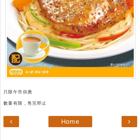
只限午市供應
數量有限，售完即止
Home