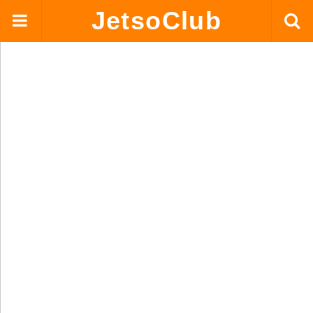
JetsoClub