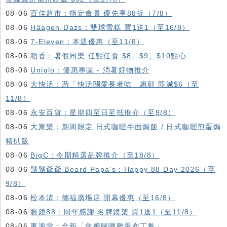
08-06
百佳超市：指定會員 優先享88折（7/8）
08-06
Häagen-Dazs ：雙球雪糕 買1送1（至16/8）
08-06
7-Eleven：本週優惠（至11/8）
08-06
稻香：暑假同樂 任點任食 $8、$9、$10點心
08-06
Uniqlo：優惠專區 - 消暑好物推介
08-06
大快活：憑「快活關愛長者咭」惠顧 即減$6（至
11/8）
08-06
永安百貨：星期四至日至抵推介（至9/8）
08-06
大家樂：期間限定 日式咖喱牛面焗飯 / 日式咖喱煎蛋焗
豬扒飯
08-06
BigC：今期精選品牌推介（至18/8）
08-06
鬍鬚爺爺 Beard Papa's：Happy 88 Day 2026（至
9/8）
08-06
松本清：德福廣場店 開幕優惠（至16/8）
08-06
眼鏡88：周年感謝 名牌鏡架 買1送1（至11/8）
08-06
東海堂：全新「焦糖啫喱雞蛋布丁卷」