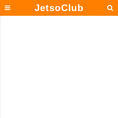
JetsoClub