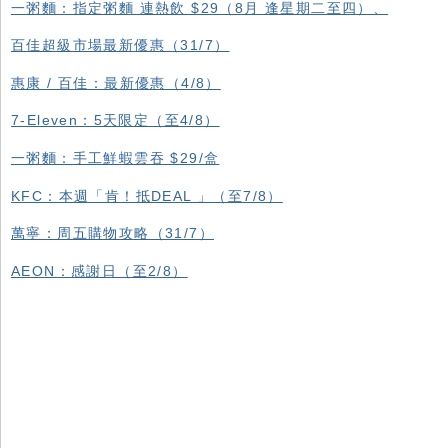
一粥麵：指定粥麵 連熱飲 $29（8月 逢星期二至四）、
百佳超級市場最新優惠（31/7）
惠康 / 百佳：最新優惠（4/8）
7-Eleven：5天限定（至4/8）
一粥麵：手工鮮蝦雲吞 $29/盒
KFC ：本週「肯！抵DEAL 」（至7/8）
萬寧：周五購物攻略（31/7）
AEON：感謝日（至2/8）