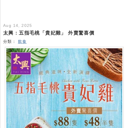
Aug 14, 2025
太興：五指毛桃「貴妃雞」 外賣驚喜價
分類：
飲食