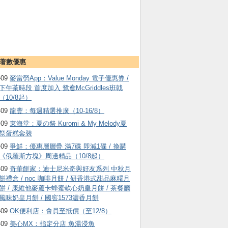
著數優惠
-09
麥當勞App：Value Monday 電子優惠券 /
下午茶時段 首度加入 鴛鴦McGriddles班戟
（10/8起）
-09
龍豐：每週精選推廣（10-16/8）
-09
東海堂：夏の祭 Kuromi & My Melody夏
祭蛋糕套裝
-09
爭鮮：優惠層層疊 滿7碟 即減1碟 / 換購
《俄羅斯方塊》周邊精品（10/8起）
-09
奇華餅家：迪士尼米奇與好友系列 中秋月
餅禮盒 / noc 咖啡月餅 / 研香港式甜品麻糬月
餅 / 康維他麥蘆卡蜂蜜軟心奶皇月餅 / 茶餐廳
風味奶皇月餅 / 國窖1573濃香月餅
-09
OK便利店：會員至抵價（至12/8）
-09
美心MX：指定分店 魚湯浸魚