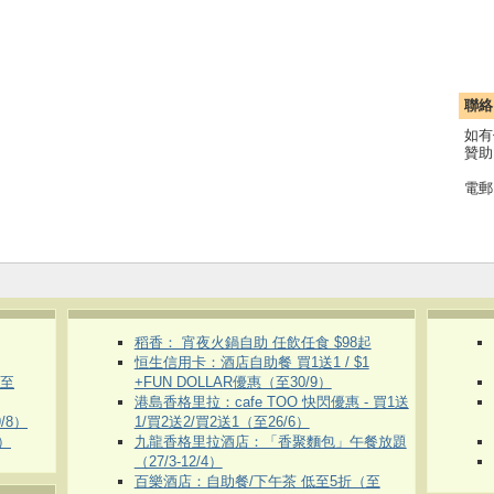
聯絡
如有
贊助
電郵
稻香： 宵夜火鍋自助 任飲任食 $98起
恒生信用卡：酒店自助餐 買1送1 / $1
（至
+FUN DOLLAR優惠（至30/9）
港島香格里拉：cafe TOO 快閃優惠 - 買1送
/8）
1/買2送2/買2送1（至26/6）
）
九龍香格里拉酒店：「香聚麵包」午餐放題
（27/3-12/4）
百樂酒店：自助餐/下午茶 低至5折（至