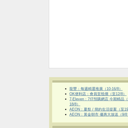
龍豐：每週精選推廣（10-16/8）
OK便利店：會員至抵價（至12/8）
7-Eleven：7仔預購網店 今期精品
18/8）
AEON：夏祭 / 簡約生活提案（至19
AEON：黃金朝市 優惠大放送（9/8