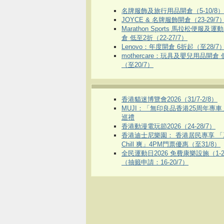
名牌服飾及旅行用品開倉（5-10/8）
JOYCE & 名牌服飾開倉（23-29/7
Marathon Sports 馬拉松便服及
倉 低至2折（22-27/7）
Lenovo：年度開倉 6折起（至28/7
mothercare：玩具及嬰兒用品開倉
（至20/7）
香港貓迷博覽會2026（31/7-2/8）
MUJI：「無印良品香港25周年專
巡禮
香港動漫電玩節2026（24-28/7）
香港迪士尼樂園： 香港居民專享 「
Chill 爽」4PM門票優惠（至31/8）
全民運動日2026 免費康樂設施（1-2
（抽籤申請：16-20/7）