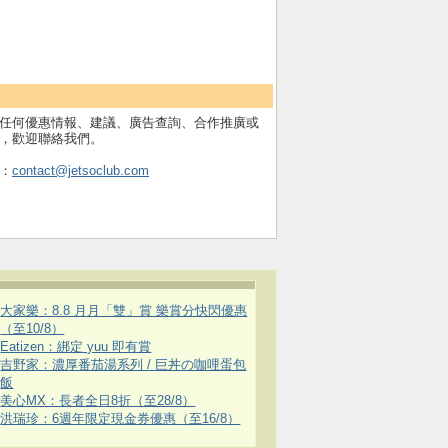
任何優惠情報、建議、廣告查詢、合作推廣或
，歡迎聯絡我們。
：
contact@jetsoclub.com
大家樂：8.8 月月「雙」賞 樂賞分快閃優惠
（至10/8）
Eatizen：綁定 yuu 即有賞
吉野家：濃厚番茄湯系列 / 巨丼の咖哩蛋包
飯
美心MX：長者全日8折（至28/8）
洪瑞珍：6週年限定現金券優惠（至16/8）