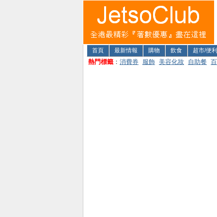
首頁
最新情報
購物
飲食
超市/便
熱門標籤
：
消費券
服飾
美容化妝
自助餐
百