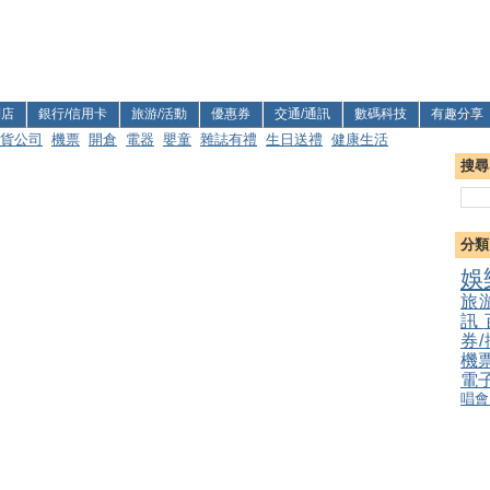
利店
銀行/信用卡
旅游/活動
優惠券
交通/通訊
數碼科技
有趣分享
貨公司
機票
開倉
電器
嬰童
雜誌有禮
生日送禮
健康生活
搜尋
分類
娛
旅
訊
券
機
電
唱