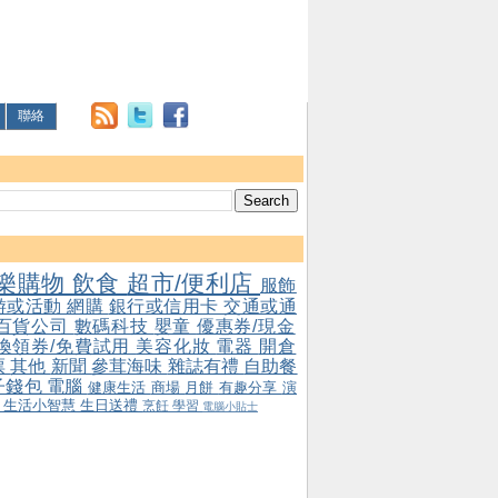
聯絡
樂購物
飲食
超市/便利店
服飾
游或活動
網購
銀行或信用卡
交通或通
百貨公司
數碼科技
嬰童
優惠券/現金
/換領券/免費試用
美容化妝
電器
開倉
票
其他
新聞
參茸海味
雜誌有禮
自助餐
子錢包
電腦
健康生活
商場
月餅
有趣分享
演
會
生活小智慧
生日送禮
烹飪
學習
電腦小貼士