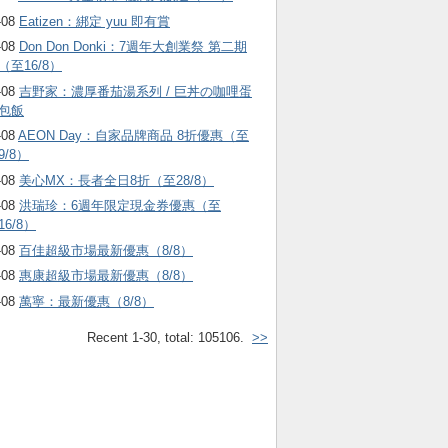
-08
Eatizen：綁定 yuu 即有賞
-08
Don Don Donki：7週年大創業祭 第二期
（至16/8）
-08
吉野家：濃厚番茄湯系列 / 巨丼の咖哩蛋
包飯
-08
AEON Day：自家品牌商品 8折優惠（至
9/8）
-08
美心MX：長者全日8折（至28/8）
-08
洪瑞珍：6週年限定現金券優惠（至
16/8）
-08
百佳超級市場最新優惠（8/8）
-08
惠康超級市場最新優惠（8/8）
-08
萬寧：最新優惠（8/8）
Recent 1-30, total: 105106.
>>