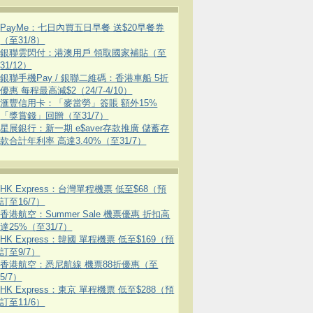
PayMe：七日內買五日早餐 送$20早餐券
（至31/8）
銀聯雲閃付：港澳用戶 領取國家補貼（至
31/12）
銀聯手機Pay / 銀聯二維碼：香港車船 5折
優惠 每程最高減$2（24/7-4/10）
滙豐信用卡：「麥當勞」簽賬 額外15%
「獎賞錢」回贈（至31/7）
星展銀行：新一期 e$aver存款推廣 儲蓄存
款合計年利率 高達3.40%（至31/7）
HK Express：台灣單程機票 低至$68（預
訂至16/7）
香港航空：Summer Sale 機票優惠 折扣高
達25%（至31/7）
HK Express：韓國 單程機票 低至$169（預
訂至9/7）
香港航空：悉尼航線 機票88折優惠（至
5/7）
HK Express：東京 單程機票 低至$288（預
訂至11/6）