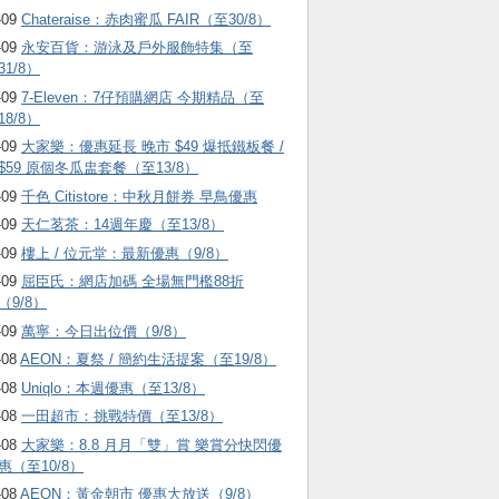
-09
Chateraise：赤肉蜜瓜 FAIR（至30/8）
-09
永安百貨：游泳及戶外服飾特集（至
31/8）
-09
7-Eleven：7仔預購網店 今期精品（至
18/8）
-09
大家樂：優惠延長 晚市 $49 爆抵鐵板餐 /
$59 原個冬瓜盅套餐（至13/8）
-09
千色 Citistore：中秋月餅券 早鳥優惠
-09
天仁茗茶：14週年慶（至13/8）
-09
樓上 / 位元堂：最新優惠（9/8）
-09
屈臣氏：網店加碼 全場無門檻88折
（9/8）
-09
萬寧：今日出位價（9/8）
-08
AEON：夏祭 / 簡約生活提案（至19/8）
-08
Uniqlo：本週優惠（至13/8）
-08
一田超市：挑戰特價（至13/8）
-08
大家樂：8.8 月月「雙」賞 樂賞分快閃優
惠（至10/8）
-08
AEON：黃金朝市 優惠大放送（9/8）