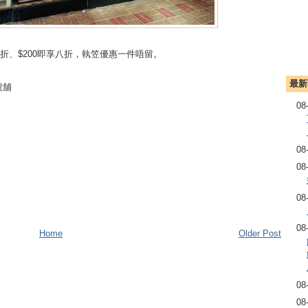
九折、$200即享八折，執笠優惠一件唔留。
最新
號舖
08
08
08
08
08
Home
Older Post
08
08