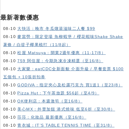
最新著數優惠
08-10
大快活：晚市 冬瓜燉湯滋味二人餐 $99
08-10
麥當勞：限定登場 魚柳蝦堡 / 櫻花蝦味Shake Shake
薯條 / 白提子椰果梳打（11/8起）
08-10
松屋 Matsuya：開業2週年優惠（11-17/8）
08-10
759 阿信屋：今期急凍冷凍精選（至16/8）
08-10
大家樂：eatCDC全新面貌 介面升級 / 早餐套票 $100
五個包 + 10張折扣券
08-10
GODIVA：指定夾心及松露巧克力 買1送1（至23/8）
08-10
Pizza Hut：下午茶放題 $56起（至4/9）
08-10
OK便利店：本週激筍（至16/8）
08-10
美心MX：外賣加餸 港式燒味 低至6折（至30/8）
08-10
莎莎：化妝品 最新優惠（至16/8）
08-10
青衣城：IT’S TABLE TENNIS TIME（至31/8）