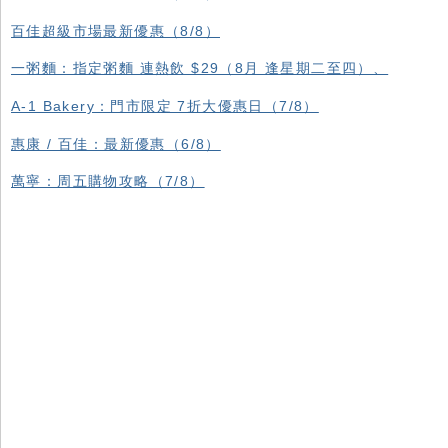
百佳超級市場最新優惠（8/8）
一粥麵：指定粥麵 連熱飲 $29（8月 逢星期二至四）、
A-1 Bakery：門市限定 7折大優惠日（7/8）
惠康 / 百佳：最新優惠（6/8）
萬寧：周五購物攻略（7/8）