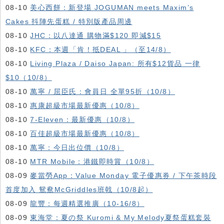
08-10
美心西餅：新登場 JOGUMAN meets Maxim’s
Cakes 抖陣先蛋糕 / 特別版產品周邊
08-10
JHC：以八達通 購物滿$120 即減$15
08-10
KFC ：本週「肯！抵DEAL 」（至14/8）
08-10
Living Plaza / Daiso Japan: 所有$12貨品 一律
$10（10/8）
08-10
萬寧 / 屈臣氏：會員日 全單95折（10/8）
08-10
惠康超級市場最新優惠（10/8）
08-10
7-Eleven：最新優惠（10/8）
08-10
百佳超級市場最新優惠（10/8）
08-10
萬寧：今日出位價（10/8）
08-10
MTR Mobile：港鐵即時賞（10/8）
08-09
麥當勞App：Value Monday 電子優惠券 / 下午茶時段
首度加入 鴛鴦McGriddles班戟（10/8起）
08-09
龍豐：每週精選推廣（10-16/8）
08-09
東海堂：夏の祭 Kuromi & My Melody夏祭蛋糕套裝