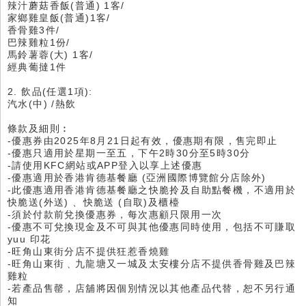
辣汁蘑菇香飯(普通) 1客/
家鄉雞皇飯(普通)1客/
香骨雞3件/
巴辣雞粒1份/
馬鈴薯蓉(大) 1客/
經典葡撻1件
2. 飲品(任選1項):
汽水(中) /熱飲
條款及細則︰
-優惠券由2025年8月21日起有效，優惠期有限，售完即止
-優惠只適用於星期一至五，下午2時30分至5時30分
-請使用KFC網站或APP登入以享上述優惠
-優惠適用於香港肯德基餐廳 (亞洲國際博覽館分店除外)
-此優惠適用香港肯德基餐廳之快脆拎及自助點餐機，不適用於
快脆送(外送) 、快脆送 (自取)及櫃檯
-須於付款前兌換優惠券，每次惠顧只限用一次
-優惠不可兌換現金及不可與其他優惠同時使用，包括不可賺取
yuu 印花
-旺角山東街分店不提供狂惹香燒雞
-旺角山東街﹑九龍塘又一城及太安樓分店不提供香骨雞及巴辣
雞粒
-若產品售罄，店舖將因個別情況以其他產品代替，恕不另行通
知