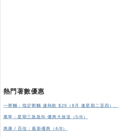
熱門著數優惠
一粥麵：指定粥麵 連熱飲 $29（8月 逢星期二至四）、
萬寧：星期三氹氹你 優惠大放送（5/8）
惠康 / 百佳：最新優惠（4/8）