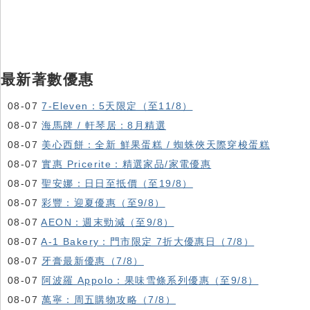
最新著數優惠
08-07
7-Eleven：5天限定（至11/8）
08-07
海馬牌 / 軒琴居：8月精選
08-07
美心西餅：全新 鮮果蛋糕 / 蜘蛛俠天際穿梭蛋糕
08-07
實惠 Pricerite：精選家品/家電優惠
08-07
聖安娜：日日至抵價（至19/8）
08-07
彩豐：迎夏優惠（至9/8）
08-07
AEON：週末勁減（至9/8）
08-07
A-1 Bakery：門市限定 7折大優惠日（7/8）
08-07
牙膏最新優惠（7/8）
08-07
阿波羅 Appolo：果味雪條系列優惠（至9/8）
08-07
萬寧：周五購物攻略（7/8）