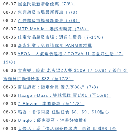
08-07
屈臣氏最新購物優惠（7/8）
08-07
惠康超級市場最新優惠（7/8）
08-07
百佳超級市場最新優惠（7/8）
08-07
MTR Mobile：港鐵即時賞（7/8）
08-06
佳宝食品超級市場：週週佳驚喜（7-13/8）
08-06
森永乳業：免費請你食 PARM雪糕批
08-06
AEON：人氣角色巡禮 / TOPVALU 盛夏好生活（7-
19/8）
08-06
大家樂：晚市 老火湯2人餐 $109（7-10/8）/ 茶市 金
蜜雞翼拼揚州炒飯 $32（至17/8）
08-06
百佳超市：指定會員 優先享88折（7/8）
08-06
Häagen-Dazs ：雙球雪糕 買1送1（至16/8）
08-06
7-Eleven：本週優惠（至11/8）
08-06
稻香：暑假同樂 任點任食 $8、$9、$10點心
08-06
Uniqlo：優惠專區 - 消暑好物推介
08-06
大快活：憑「快活關愛長者咭」惠顧 即減$6（至