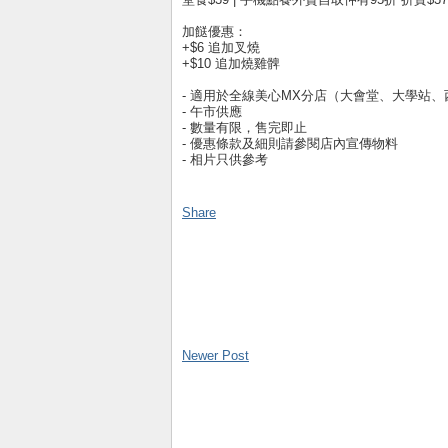
加餸優惠：
+$6 追加叉燒
+$10 追加燒雞髀
- ⁠適用於全線美心MX分店（大會堂、大學站
- ⁠午市供應
- ⁠數量有限，售完即止
- 優惠條款及細則請參閱店內宣傳物料
- ⁠相片只供參考
Share
Newer Post