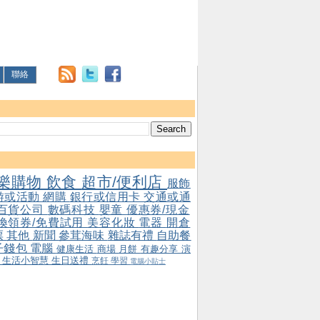
聯絡
樂購物
飲食
超市/便利店
服飾
游或活動
網購
銀行或信用卡
交通或通
百貨公司
數碼科技
嬰童
優惠券/現金
/換領券/免費試用
美容化妝
電器
開倉
票
其他
新聞
參茸海味
雜誌有禮
自助餐
子錢包
電腦
健康生活
商場
月餅
有趣分享
演
會
生活小智慧
生日送禮
烹飪
學習
電腦小貼士