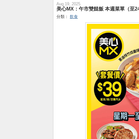
Aug 19, 2025
美心MX：午市雙餸飯 本週菜單（至24
分類：
飲食