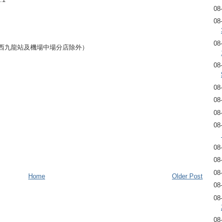
08
08
08
、西九龍站及機場中場分店除外）
08
08
08
08
08
08
08
08
Home
Older Post
08
08
08