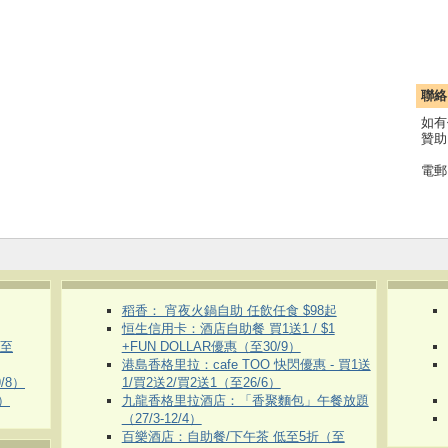
聯絡
如有
贊助
電郵
稻香： 宵夜火鍋自助 任飲任食 $98起
恒生信用卡：酒店自助餐 買1送1 / $1
（至
+FUN DOLLAR優惠（至30/9）
港島香格里拉：cafe TOO 快閃優惠 - 買1送
/8）
1/買2送2/買2送1（至26/6）
）
九龍香格里拉酒店：「香聚麵包」午餐放題
（27/3-12/4）
百樂酒店：自助餐/下午茶 低至5折（至