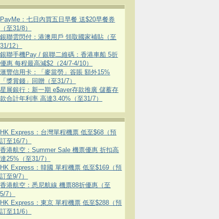
PayMe：七日內買五日早餐 送$20早餐券
（至31/8）
銀聯雲閃付：港澳用戶 領取國家補貼（至
31/12）
銀聯手機Pay / 銀聯二維碼：香港車船 5折
優惠 每程最高減$2（24/7-4/10）
滙豐信用卡：「麥當勞」簽賬 額外15%
「獎賞錢」回贈（至31/7）
星展銀行：新一期 e$aver存款推廣 儲蓄存
款合計年利率 高達3.40%（至31/7）
HK Express：台灣單程機票 低至$68（預
訂至16/7）
香港航空：Summer Sale 機票優惠 折扣高
達25%（至31/7）
HK Express：韓國 單程機票 低至$169（預
訂至9/7）
香港航空：悉尼航線 機票88折優惠（至
5/7）
HK Express：東京 單程機票 低至$288（預
訂至11/6）