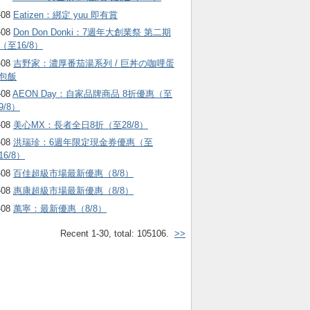
-08
Eatizen：綁定 yuu 即有賞
-08
Don Don Donki：7週年大創業祭 第二期
（至16/8）
-08
吉野家：濃厚番茄湯系列 / 巨丼の咖哩蛋
包飯
-08
AEON Day：自家品牌商品 8折優惠（至
9/8）
-08
美心MX：長者全日8折（至28/8）
-08
洪瑞珍：6週年限定現金券優惠（至
16/8）
-08
百佳超級市場最新優惠（8/8）
-08
惠康超級市場最新優惠（8/8）
-08
萬寧：最新優惠（8/8）
Recent 1-30, total: 105106.
>>