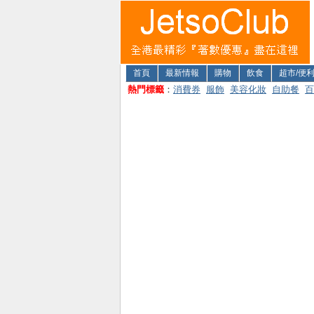
首頁
最新情報
購物
飲食
超市/便
熱門標籤
：
消費券
服飾
美容化妝
自助餐
百