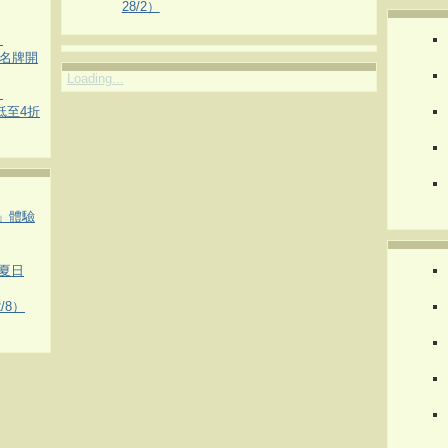
28/2）
）
運動名牌開
Loading...
）
 低至4折
車」體驗
夏日
/8）