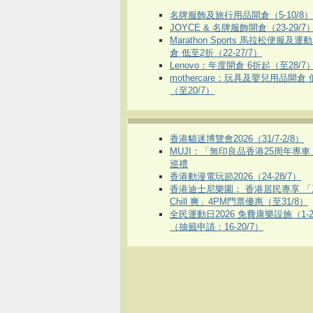
名牌服飾及旅行用品開倉（5-10/8）
JOYCE & 名牌服飾開倉（23-29/7
Marathon Sports 馬拉松便服及
倉 低至2折（22-27/7）
Lenovo：年度開倉 6折起（至28/7
mothercare：玩具及嬰兒用品開倉
（至20/7）
香港貓迷博覽會2026（31/7-2/8）
MUJI：「無印良品香港25周年專
巡禮
香港動漫電玩節2026（24-28/7）
香港迪士尼樂園： 香港居民專享 「
Chill 爽」4PM門票優惠（至31/8）
全民運動日2026 免費康樂設施（1-2
（抽籤申請：16-20/7）