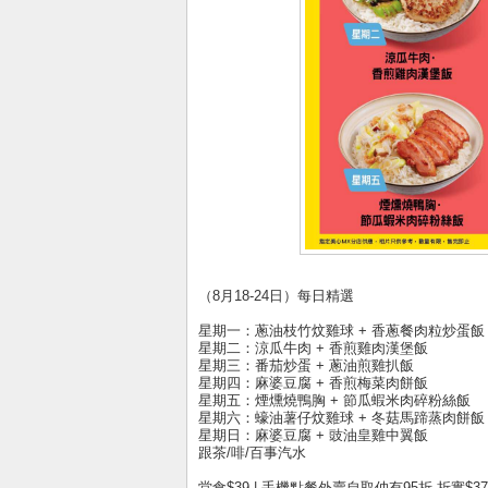
（8月18-24日）每日精選
星期一：蔥油枝竹炆雞球 + 香蔥餐肉粒炒蛋飯
星期二：涼瓜牛肉 + 香煎雞肉漢堡飯
星期三：番茄炒蛋 + 蔥油煎雞扒飯
星期四：麻婆豆腐 + 香煎梅菜肉餅飯
星期五：煙燻燒鴨胸 + 節瓜蝦米肉碎粉絲飯
星期六：蠔油薯仔炆雞球 + 冬菇馬蹄蒸肉餅飯
星期日：麻婆豆腐 + 豉油皇雞中翼飯
跟茶/啡/百事汽水
堂食$39 | 手機點餐外賣自取仲有95折 折實$37