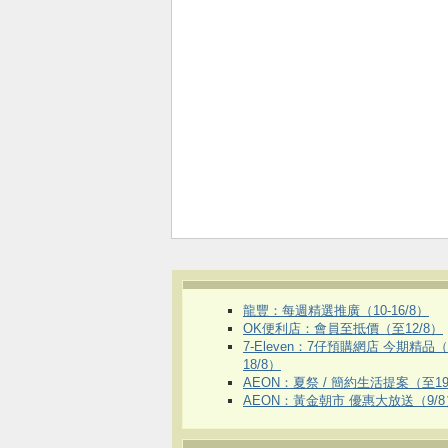
龍豐：每週精選推廣（10-16/8）
OK便利店：會員至抵價（至12/8）
7-Eleven：7仔預購網店 今期精品
18/8）
AEON：夏祭 / 簡約生活提案（至19
AEON：黃金朝市 優惠大放送（9/8