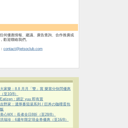
任何優惠情報、建議、廣告查詢、合作推廣或
，歡迎聯絡我們。
：
contact@jetsoclub.com
大家樂：8.8 月月「雙」賞 樂賞分快閃優惠
（至10/8）
Eatizen：綁定 yuu 即有賞
吉野家：濃厚番茄湯系列 / 巨丼の咖哩蛋包
飯
美心MX：長者全日8折（至28/8）
洪瑞珍：6週年限定現金券優惠（至16/8）