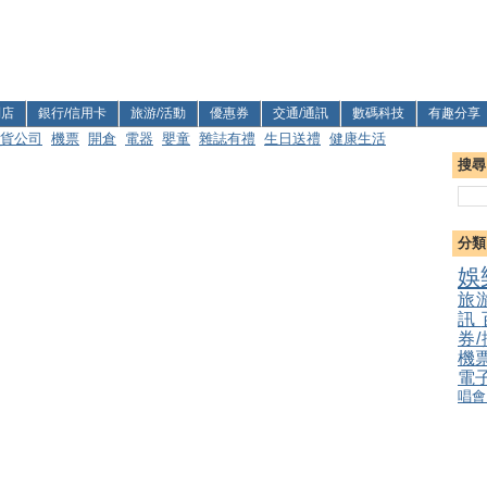
利店
銀行/信用卡
旅游/活動
優惠券
交通/通訊
數碼科技
有趣分享
貨公司
機票
開倉
電器
嬰童
雜誌有禮
生日送禮
健康生活
搜尋
分類
娛
旅
訊
券
機
電
唱