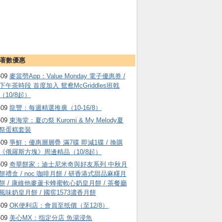
著數優惠
-09
麥當勞App：Value Monday 電子優惠券 /
下午茶時段 首度加入 鴛鴦McGriddles班戟
（10/8起）
-09
龍豐：每週精選推廣（10-16/8）
-09
東海堂：夏の祭 Kuromi & My Melody夏
祭蛋糕套裝
-09
爭鮮：優惠層層疊 滿7碟 即減1碟 / 換購
《俄羅斯方塊》周邊精品（10/8起）
-09
奇華餅家：迪士尼米奇與好友系列 中秋月
餅禮盒 / noc 咖啡月餅 / 研香港式甜品麻糬月
餅 / 康維他麥蘆卡蜂蜜軟心奶皇月餅 / 茶餐廳
風味奶皇月餅 / 國窖1573濃香月餅
-09
OK便利店：會員至抵價（至12/8）
-09
美心MX：指定分店 魚湯浸魚