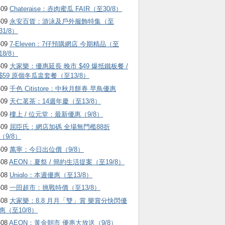
-09
Chateraise：赤肉蜜瓜 FAIR（至30/8）
-09
永安百貨：游泳及戶外服飾特集（至
31/8）
-09
7-Eleven：7仔預購網店 今期精品（至
18/8）
-09
大家樂：優惠延長 晚市 $49 爆抵鐵板餐 /
$59 原個冬瓜盅套餐（至13/8）
-09
千色 Citistore：中秋月餅券 早鳥優惠
-09
天仁茗茶：14週年慶（至13/8）
-09
樓上 / 位元堂：最新優惠（9/8）
-09
屈臣氏：網店加碼 全場無門檻88折
（9/8）
-09
萬寧：今日出位價（9/8）
-08
AEON：夏祭 / 簡約生活提案（至19/8）
-08
Uniqlo：本週優惠（至13/8）
-08
一田超市：挑戰特價（至13/8）
-08
大家樂：8.8 月月「雙」賞 樂賞分快閃優
惠（至10/8）
-08
AEON：黃金朝市 優惠大放送（9/8）