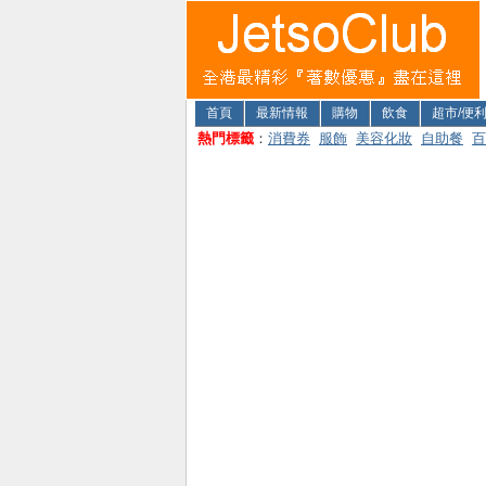
首頁
最新情報
購物
飲食
超市/便
熱門標籤
：
消費券
服飾
美容化妝
自助餐
百