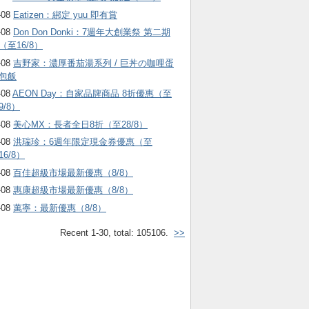
-08
Eatizen：綁定 yuu 即有賞
-08
Don Don Donki：7週年大創業祭 第二期
（至16/8）
-08
吉野家：濃厚番茄湯系列 / 巨丼の咖哩蛋
包飯
-08
AEON Day：自家品牌商品 8折優惠（至
9/8）
-08
美心MX：長者全日8折（至28/8）
-08
洪瑞珍：6週年限定現金券優惠（至
16/8）
-08
百佳超級市場最新優惠（8/8）
-08
惠康超級市場最新優惠（8/8）
-08
萬寧：最新優惠（8/8）
Recent 1-30, total: 105106.
>>