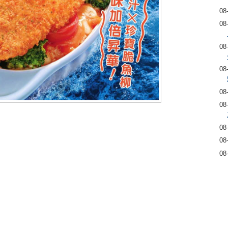
08
08
08
08
08
08
08
08
08