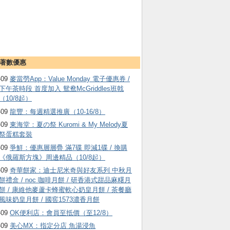
著數優惠
-09
麥當勞App：Value Monday 電子優惠券 /
下午茶時段 首度加入 鴛鴦McGriddles班戟
（10/8起）
-09
龍豐：每週精選推廣（10-16/8）
-09
東海堂：夏の祭 Kuromi & My Melody夏
祭蛋糕套裝
-09
爭鮮：優惠層層疊 滿7碟 即減1碟 / 換購
《俄羅斯方塊》周邊精品（10/8起）
-09
奇華餅家：迪士尼米奇與好友系列 中秋月
餅禮盒 / noc 咖啡月餅 / 研香港式甜品麻糬月
餅 / 康維他麥蘆卡蜂蜜軟心奶皇月餅 / 茶餐廳
風味奶皇月餅 / 國窖1573濃香月餅
-09
OK便利店：會員至抵價（至12/8）
-09
美心MX：指定分店 魚湯浸魚