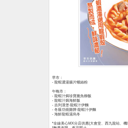
早市：
- 龍蝦濃湯腸片螺絲粉
午晚市：
- 龍蝦汁焗珍寶脆魚柳飯
- 龍蝦汁焗海鮮飯
- 吉列漢堡‧龍蝦汁伊麵
- 冬蔭功燒雞髀‧龍蝦汁伊麵
- 海鮮龍蝦湯烏冬
*全線美心MX分店供應(大會堂、西九龍站、機
*數量有限，售完即止