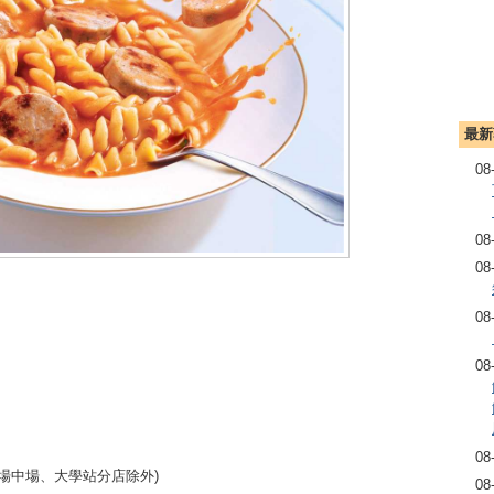
最新
08
08
08
08
08
08
場中場、大學站分店除外)
08