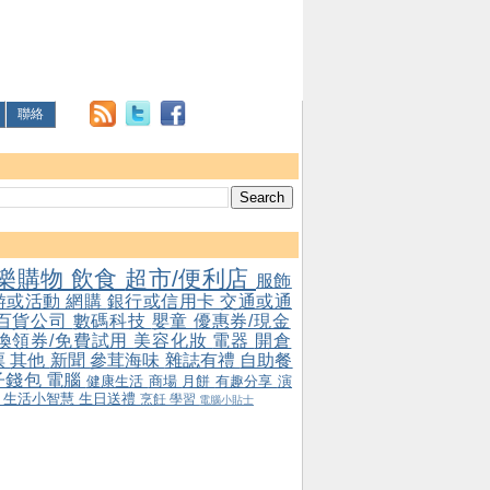
聯絡
樂購物
飲食
超市/便利店
服飾
游或活動
網購
銀行或信用卡
交通或通
百貨公司
數碼科技
嬰童
優惠券/現金
/換領券/免費試用
美容化妝
電器
開倉
票
其他
新聞
參茸海味
雜誌有禮
自助餐
子錢包
電腦
健康生活
商場
月餅
有趣分享
演
會
生活小智慧
生日送禮
烹飪
學習
電腦小貼士