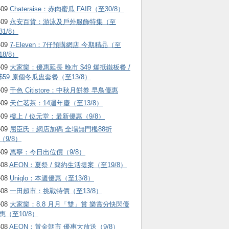
-09
Chateraise：赤肉蜜瓜 FAIR（至30/8）
-09
永安百貨：游泳及戶外服飾特集（至
31/8）
-09
7-Eleven：7仔預購網店 今期精品（至
18/8）
-09
大家樂：優惠延長 晚市 $49 爆抵鐵板餐 /
$59 原個冬瓜盅套餐（至13/8）
-09
千色 Citistore：中秋月餅券 早鳥優惠
-09
天仁茗茶：14週年慶（至13/8）
-09
樓上 / 位元堂：最新優惠（9/8）
-09
屈臣氏：網店加碼 全場無門檻88折
（9/8）
-09
萬寧：今日出位價（9/8）
-08
AEON：夏祭 / 簡約生活提案（至19/8）
-08
Uniqlo：本週優惠（至13/8）
-08
一田超市：挑戰特價（至13/8）
-08
大家樂：8.8 月月「雙」賞 樂賞分快閃優
惠（至10/8）
-08
AEON：黃金朝市 優惠大放送（9/8）