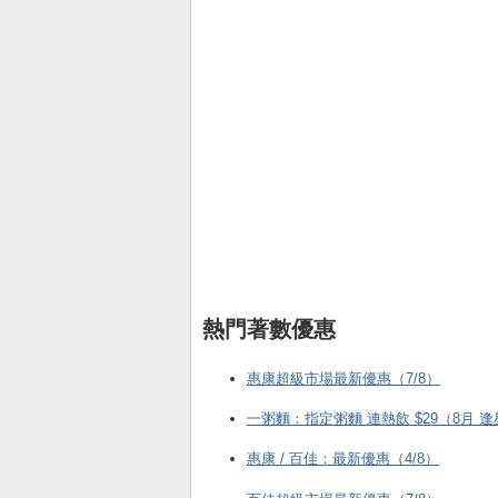
熱門著數優惠
惠康超級市場最新優惠（7/8）
一粥麵：指定粥麵 連熱飲 $29（8月 
惠康 / 百佳：最新優惠（4/8）