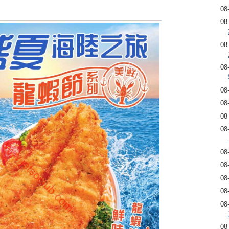
08
08
08
08
08
08
08
08
08
08
08
08
08
08