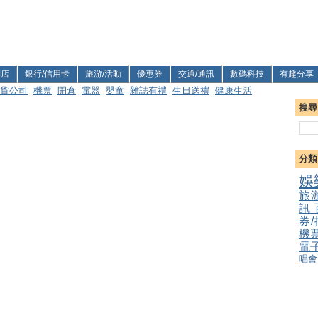
利店
銀行/信用卡
旅游/活動
優惠券
交通/通訊
數碼科技
有趣分享
貨公司
機票
開倉
電器
嬰童
雜誌有禮
生日送禮
健康生活
搜尋
分類
娛
旅
訊
券
機
電
唱