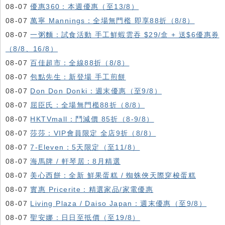
08-07
優惠360：本週優惠（至13/8）
08-07
萬寧 Mannings：全場無門檻 即享88折（8/8）
08-07
一粥麵：試食活動 手工鮮蝦雲吞 $29/盒 + 送$6優惠券
（8/8、16/8）
08-07
百佳超市：全線88折（8/8）
08-07
包點先生：新登場 手工煎餅
08-07
Don Don Donki：週末優惠（至9/8）
08-07
屈臣氏：全場無門檻88折（8/8）
08-07
HKTVmall ：鬥減價 85折（8-9/8）
08-07
莎莎：VIP會員限定 全店9折（8/8）
08-07
7-Eleven：5天限定（至11/8）
08-07
海馬牌 / 軒琴居：8月精選
08-07
美心西餅：全新 鮮果蛋糕 / 蜘蛛俠天際穿梭蛋糕
08-07
實惠 Pricerite：精選家品/家電優惠
08-07
Living Plaza / Daiso Japan：週末優惠（至9/8）
08-07
聖安娜：日日至抵價（至19/8）