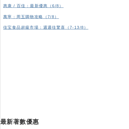
惠康 / 百佳：最新優惠（6/8）
萬寧：周五購物攻略（7/8）
佳宝食品超級市場：週週佳驚喜（7-13/8）
最新著數優惠