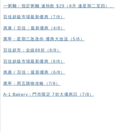
一粥麵：指定粥麵 連熱飲 $29（8月 逢星期二至四）、
百佳超級市場最新優惠（7/8）
惠康 / 百佳：最新優惠（4/8）
萬寧：星期三氹氹你 優惠大放送（5/8）
百佳超市：全線88折（8/8）
百佳超級市場最新優惠（8/8）
惠康 / 百佳：最新優惠（6/8）
萬寧：周五購物攻略（7/8）
A-1 Bakery：門市限定 7折大優惠日（7/8）