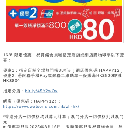
16/8 限定優惠，易賞錢會員嚟指定店舖或網店購物即享以下驚
喜：
優惠1：指定店舖全場無門檻88折# [ 網店優惠碼 HAPPY12 ]
優惠2: 憑銀聯手機Pay或銀聯二維碼單一簽賬滿HK$800即減
HK$80^
指定分店：
bit.ly/45Y2wOv
網店（優惠碼：HAPPY12）:
https://www.watsons.com.hk/zh-hk/
*香港分店一切價格均以港元計算；澳門分店一切價格則以澳門
元
# 優惠期只限2025年8月16日。限時優惠只限易賞錢會員。易