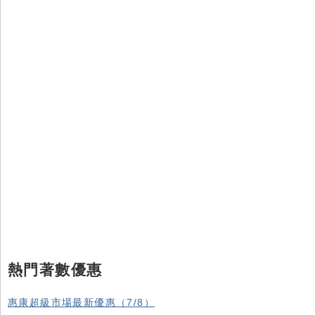
熱門著數優惠
惠康超級市場最新優惠（7/8）