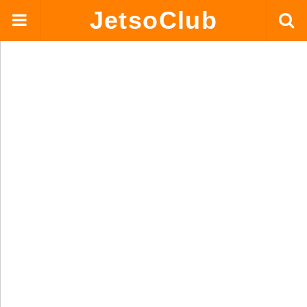
JetsoClub