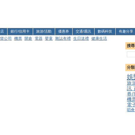
利店
銀行/信用卡
旅游/活動
優惠券
交通/通訊
數碼科技
有趣分享
貨公司
機票
開倉
電器
嬰童
雜誌有禮
生日送禮
健康生活
搜尋
分類
娛
旅
訊
券
機
電
唱