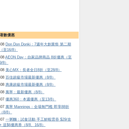
著數優惠
-08
Don Don Donki：7週年大創業祭 第二期
（至16/8）
-08
AEON Day：自家品牌商品 8折優惠（至
9/8）
-08
美心MX：長者全日8折（至28/8）
-08
百佳超級市場最新優惠（8/8）
-08
惠康超級市場最新優惠（8/8）
-08
萬寧：最新優惠（8/8）
-07
優惠360：本週優惠（至13/8）
-07
萬寧 Mannings：全場無門檻 即享88折
（8/8）
-07
一粥麵：試食活動 手工鮮蝦雲吞 $29/盒
+ 送$6優惠券（8/8、16/8）