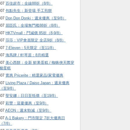
-07
百佳超市：全線88折（8/8）
-07
包點先生：新登場 手工煎餅
-07
Don Don Donki：週末優惠（至9/8）
-07
屈臣氏：全場無門檻88折（8/8）
-07
HKTVmall ：鬥減價 85折（8-9/8）
-07
莎莎：VIP會員限定 全店9折（8/8）
-07
7-Eleven：5天限定（至11/8）
-07
海馬牌 / 軒琴居：8月精選
-07
美心西餅：全新 鮮果蛋糕 / 蜘蛛俠天際穿
梭蛋糕
-07
實惠 Pricerite：精選家品/家電優惠
-07
Living Plaza / Daiso Japan：週末優惠
（至9/8）
-07
聖安娜：日日至抵價（至19/8）
-07
彩豐：迎夏優惠（至9/8）
-07
AEON：週末勁減（至9/8）
-07
A-1 Bakery：門市限定 7折大優惠日
（7/8）