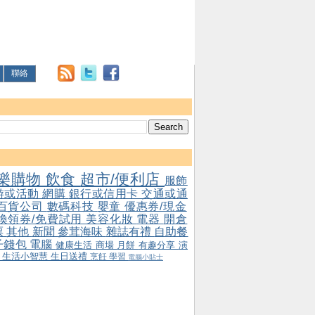
聯絡
樂購物
飲食
超市/便利店
服飾
游或活動
網購
銀行或信用卡
交通或通
百貨公司
數碼科技
嬰童
優惠券/現金
/換領券/免費試用
美容化妝
電器
開倉
票
其他
新聞
參茸海味
雜誌有禮
自助餐
子錢包
電腦
健康生活
商場
月餅
有趣分享
演
會
生活小智慧
生日送禮
烹飪
學習
電腦小貼士