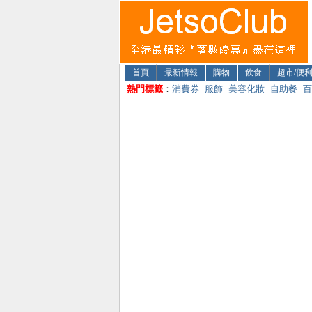
首頁
最新情報
購物
飲食
超市/便
熱門標籤
：
消費券
服飾
美容化妝
自助餐
百