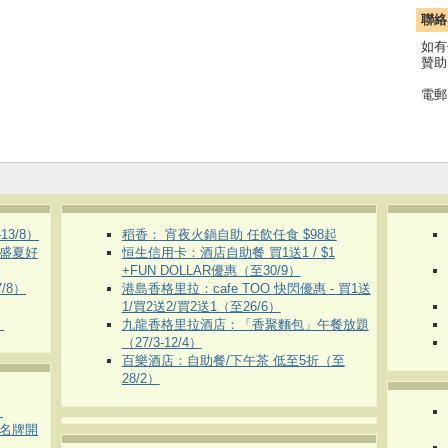
聯絡
如有
贊助
電郵
3/8）
稻香： 宵夜火鍋自助 任飲任食 $98起
 盛夏好
恒生信用卡：酒店自助餐 買1送1 / $1
+FUN DOLLAR優惠（至30/9）
/8）
港島香格里拉：cafe TOO 快閃優惠 - 買1送
1/買2送2/買2送1（至26/6）
）
九龍香格里拉酒店：「香聚麵包」午餐放題
（27/3-12/4）
百樂酒店：自助餐/下午茶 低至5折（至
28/2）
）
運動名牌開