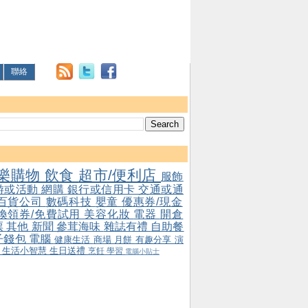
聯絡
樂購物
飲食
超市/便利店
服飾
游或活動
網購
銀行或信用卡
交通或通
百貨公司
數碼科技
嬰童
優惠券/現金
/換領券/免費試用
美容化妝
電器
開倉
票
其他
新聞
參茸海味
雜誌有禮
自助餐
子錢包
電腦
健康生活
商場
月餅
有趣分享
演
會
生活小智慧
生日送禮
烹飪
學習
電腦小貼士