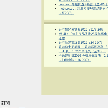
Lenovo：年度開倉 6折起（至28/7
mothercare：玩具及嬰兒用品開倉
（至20/7）
香港貓迷博覽會2026（31/7-2/8）
MUJI：「無印良品香港25周年專
巡禮
香港動漫電玩節2026（24-28/7）
香港迪士尼樂園： 香港居民專享 「
Chill 爽」4PM門票優惠（至31/8）
全民運動日2026 免費康樂設施（1-2
（抽籤申請：16-20/7）
訂閱