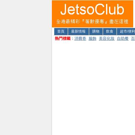
首頁
最新情報
購物
飲食
超市/便
熱門標籤
：
消費券
服飾
美容化妝
自助餐
百