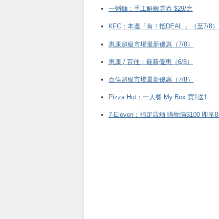
一粥麵：手工鮮蝦雲吞 $29/盒
KFC ：本週「肯！抵DEAL 」（至7/8）
惠康超級市場最新優惠（7/8）
惠康 / 百佳：最新優惠（6/8）
百佳超級市場最新優惠（7/8）
Pizza Hut：一人餐 My Box 買1送1
7-Eleven：指定店舖 購物滿$100 即享