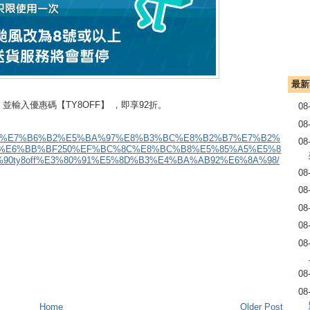
最新
0，並輸入優惠碼【TY8OFF】 ，即享92折。
08
08
8F%E7%B6%B2%E5%BA%97%E8%B3%BC%E8%B2%B7%E7%B2%
08
1%E6%BB%BF250%EF%BC%8C%E8%BC%B8%E5%85%A5%E5%8
0ty8off%E3%80%91%E5%8D%B3%E4%BA%AB92%E6%8A%98/
08
08
08
08
08
08
08
Home
Older Post