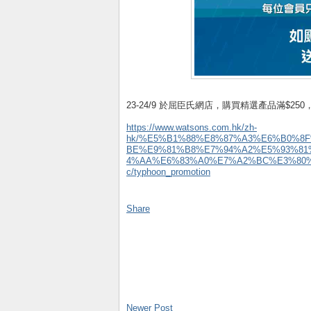
23-24/9 於屈臣氏網店，購買精選產品滿$25
https://www.watsons.com.hk/zh-
hk/%E5%B1%88%E8%87%A3%E6%B0%
BE%E9%81%B8%E7%94%A2%E5%93%8
4%AA%E6%83%A0%E7%A2%BC%E3%80%9
c/typhoon_promotion
Share
Newer Post