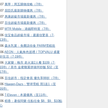
-07
萬寧：周五購物攻略（7/8）
-07
屈臣氏最新購物優惠（7/8）
-07
惠康超級市場最新優惠（7/8）
-07
百佳超級市場最新優惠（7/8）
-07
MTR Mobile：港鐵即時賞（7/8）
-06
佳宝食品超級市場：週週佳驚喜（7-
13/8）
-06
森永乳業：免費請你食 PARM雪糕批
-06
AEON：人氣角色巡禮 / TOPVALU 盛夏
好生活（7-19/8）
-06
大家樂：晚市 老火湯2人餐 $109（7-
10/8）/ 茶市 金蜜雞翼拼揚州炒飯 $32（至
17/8）
-06
百佳超市：指定會員 優先享88折（7/8）
-06
Häagen-Dazs ：雙球雪糕 買1送1（至
16/8）
-06
7-Eleven：本週優惠（至11/8）
-06
稻香：暑假同樂 任點任食 $8、$9、$10點
心