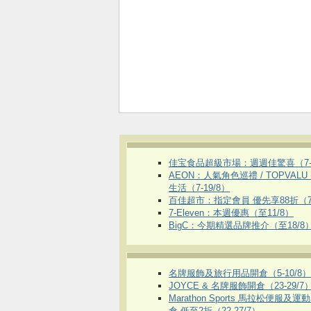
佳宝食品超級市場：週週佳驚喜（7-1
AEON：人氣角色巡禮 / TOPVALU
生活（7-19/8）
百佳超市：指定會員 優先享88折（7
7-Eleven：本週優惠（至11/8）
BigC：今期精選品牌推介（至18/8
名牌服飾及旅行用品開倉（5-10/8）
JOYCE & 名牌服飾開倉（23-29/7
Marathon Sports 馬拉松便服及
倉 低至2折（22-27/7）