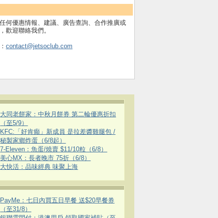
任何優惠情報、建議、廣告查詢、合作推廣或
，歡迎聯絡我們。
：
contact@jetsoclub.com
大同老餅家：中秋月餅券 第二輪優惠折扣
（至5/9）
KFC:「好肯癲」新成員 是拉差醬雞腿包 /
秘製家鄉炸蛋（6/8起）
7-Eleven：魚蛋/燒賣 $11/10粒（6/8）
美心MX：長者晚市 75折（6/8）
大快活：品味經典 味聚上海
PayMe：七日內買五日早餐 送$20早餐券
（至31/8）
銀聯雲閃付：港澳用戶 領取國家補貼（至