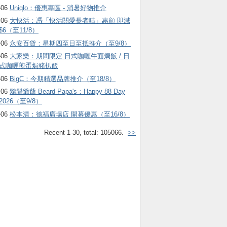
-06
Uniqlo：優惠專區 - 消暑好物推介
-06
大快活：憑「快活關愛長者咭」惠顧 即減
$6（至11/8）
-06
永安百貨：星期四至日至抵推介（至9/8）
-06
大家樂：期間限定 日式咖喱牛面焗飯 / 日
式咖喱煎蛋焗豬扒飯
-06
BigC：今期精選品牌推介（至18/8）
-06
鬍鬚爺爺 Beard Papa's：Happy 88 Day
2026（至9/8）
-06
松本清：德福廣場店 開幕優惠（至16/8）
Recent 1-30, total: 105066.
>>