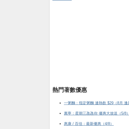
熱門著數優惠
一粥麵：指定粥麵 連熱飲 $29（8月 
萬寧：星期三氹氹你 優惠大放送（5/8
惠康 / 百佳：最新優惠（4/8）