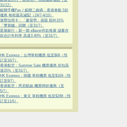
31/12）
銀聯手機Pay / 銀聯二維碼：香港車船 5折
優惠 每程最高減$2（24/7-4/10）
滙豐信用卡：「麥當勞」簽賬 額外15%
「獎賞錢」回贈（至31/7）
星展銀行：新一期 e$aver存款推廣 儲蓄存
款合計年利率 高達3.40%（至31/7）
HK Express：台灣單程機票 低至$68（預
訂至16/7）
香港航空：Summer Sale 機票優惠 折扣高
達25%（至31/7）
HK Express：韓國 單程機票 低至$169（預
訂至9/7）
香港航空：悉尼航線 機票88折優惠（至
5/7）
HK Express：東京 單程機票 低至$288（預
訂至11/6）