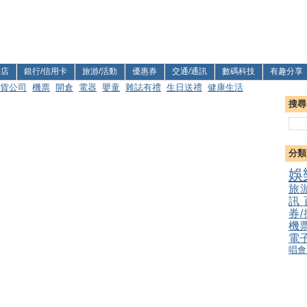
利店
銀行/信用卡
旅游/活動
優惠券
交通/通訊
數碼科技
有趣分享
貨公司
機票
開倉
電器
嬰童
雜誌有禮
生日送禮
健康生活
搜尋
分類
娛
旅
訊
券
機
電
唱