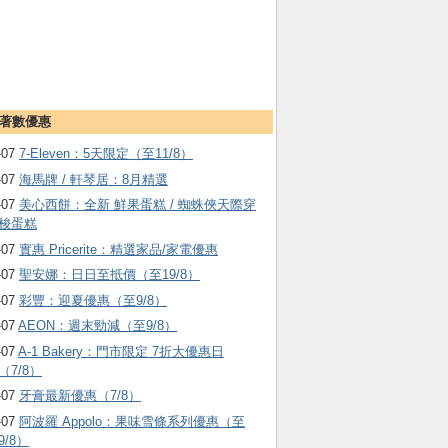
著數優惠
-07
7-Eleven：5天限定（至11/8）
-07
海馬牌 / 軒琴居：8月精選
-07
美心西餅：全新 鮮果蛋糕 / 蜘蛛俠天際穿
梭蛋糕
-07
實惠 Pricerite：精選家品/家電優惠
-07
聖安娜：日日至抵價（至19/8）
-07
彩豐：迎夏優惠（至9/8）
-07
AEON：週末勁減（至9/8）
-07
A-1 Bakery：門市限定 7折大優惠日
（7/8）
-07
牙膏最新優惠（7/8）
-07
阿波羅 Appolo：果味雪條系列優惠（至
9/8）