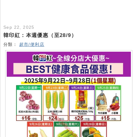
Sep 22, 2025
韓印紅：本週優惠（至28/9）
分類：
超市/便利店