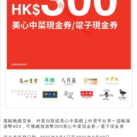
惠顧晚膳堂食、外賣自取或美心中菜網上外賣平台單一簽帳滿
港幣600，可獲總值港幣300美心中菜現金券／電子現金券