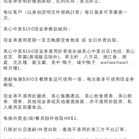
現金券受制於優惠限額，先到先得，派完即止。
每位客戶（以身份證明文件號碼計算）每日最多可享優惠一
次。
美心中菜$150現金券條款細則：
現金券適用星期一至五晚膳堂食散座 或 全日外賣自取。
美心中菜$150現金券適用於香港全線美心中菜分店(包括: 美心
皇宮、翠園(廣場飯店除外)、翠玉軒、八月花、潮江春、潮
庭、北京樓、紫玉蘭、美中‧鴨子、城中鴨子、wellwellwell、
映月樓)。
惠顧每滿$300主餐牌食品可使用一張，每次最多可使用現金券
兩張。
現金券不適用於廳房、美心集團產品、美心飲食禮券、美心餅
券、禮券、其他現金劵或其他優惠推廣，亦不適用於筵席、私
人廂房及節慶食品。
每個外賣盒/袋/餐具額外收取HK$1。
只限於分店惠顧/外賣自取，優惠不適用於第三方平台訂單。