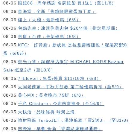
08-06
眼鏡88：周年感謝 名牌鏡架 買1送1（至11/8）
08-06
東海堂：全新「焦糖啫喱雞蛋布丁卷」
08-06
樓上 / 大棧：最新優惠（6/8）
08-06
包點先生：凍迷你菜肉包 $20/4個（指定星期四）
08-06
惠康 / 百佳：最新優惠（6/8）
08-05
KFC:「好肯癲」新成員 是拉差醬雞腿包 / 秘製家鄉炸
蛋（6/8起）
08-05
崇光百貨：銅鑼灣店限定 MICHAEL KORS Bazaar
Sale 低至2折（至10/8）
08-05
7-Eleven：魚蛋/燒賣 $11/10粒（6/8）
08-05
大同老餅家：中秋月餅券 第二輪優惠折扣（至5/9）
08-05
美心MX：長者晚市 75折（6/8）
08-05
千色 Citistore：今期熱賣推介（至16/9）
08-05
大快活：品味經典 味聚上海
08-05
噴射飛航 TurboJET：港澳航線「買2送3」（至31/8）
08-05
吉野家：早餐 全新「香濃忌廉雞湯通粉」