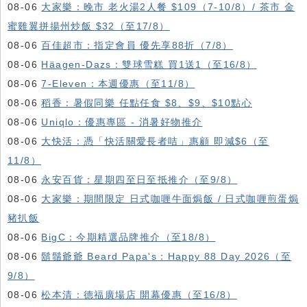
08-06
大家樂：晚市 老火湯2人餐 $109（7-10/8）/ 茶市 金
蜜雞翼拼揚州炒飯 $32（至17/8）
08-06
百佳超市：指定會員 優先享88折（7/8）
08-06
Häagen-Dazs ：雙球雪糕 買1送1（至16/8）
08-06
7-Eleven：本週優惠（至11/8）
08-06
稻香：暑假同樂 任點任食 $8、$9、$10點心
08-06
Uniqlo：優惠專區 - 消暑好物推介
08-06
大快活：憑「快活關愛長者咭」惠顧 即減$6（至
11/8）
08-06
永安百貨：星期四至日至抵推介（至9/8）
08-06
大家樂：期間限定 日式咖喱牛面焗飯 / 日式咖喱煎蛋焗
豬扒飯
08-06
BigC：今期精選品牌推介（至18/8）
08-06
鬍鬚爺爺 Beard Papa's：Happy 88 Day 2026（至
9/8）
08-06
松本清：德福廣場店 開幕優惠（至16/8）