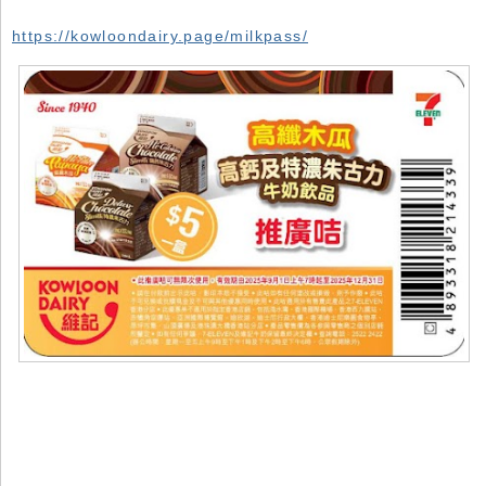
https://kowloondairy.page/milkpass/