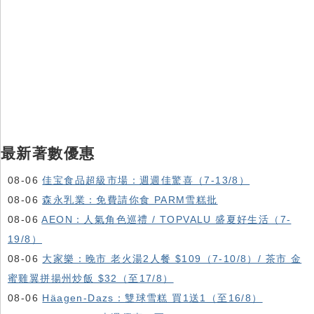
最新著數優惠
08-06
佳宝食品超級市場：週週佳驚喜（7-13/8）
08-06
森永乳業：免費請你食 PARM雪糕批
08-06
AEON：人氣角色巡禮 / TOPVALU 盛夏好生活（7-
19/8）
08-06
大家樂：晚市 老火湯2人餐 $109（7-10/8）/ 茶市 金
蜜雞翼拼揚州炒飯 $32（至17/8）
08-06
Häagen-Dazs ：雙球雪糕 買1送1（至16/8）