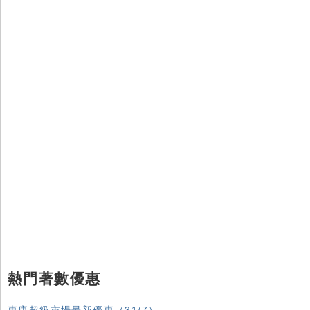
熱門著數優惠