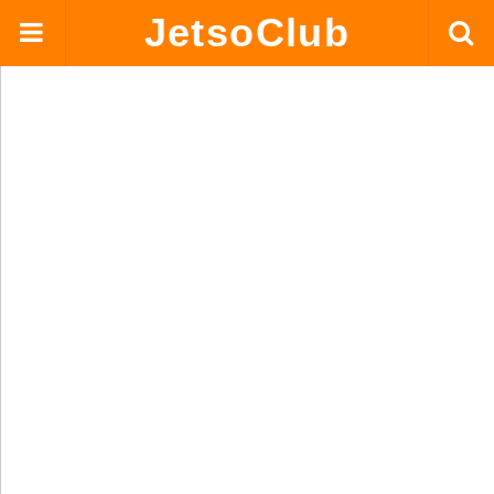
JetsoClub