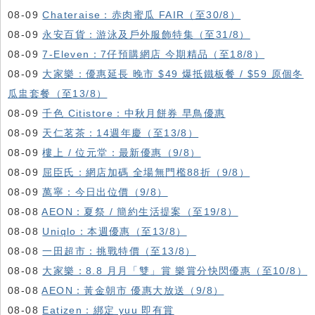
08-09
Chateraise：赤肉蜜瓜 FAIR（至30/8）
08-09
永安百貨：游泳及戶外服飾特集（至31/8）
08-09
7-Eleven：7仔預購網店 今期精品（至18/8）
08-09
大家樂：優惠延長 晚市 $49 爆抵鐵板餐 / $59 原個冬
瓜盅套餐（至13/8）
08-09
千色 Citistore：中秋月餅券 早鳥優惠
08-09
天仁茗茶：14週年慶（至13/8）
08-09
樓上 / 位元堂：最新優惠（9/8）
08-09
屈臣氏：網店加碼 全場無門檻88折（9/8）
08-09
萬寧：今日出位價（9/8）
08-08
AEON：夏祭 / 簡約生活提案（至19/8）
08-08
Uniqlo：本週優惠（至13/8）
08-08
一田超市：挑戰特價（至13/8）
08-08
大家樂：8.8 月月「雙」賞 樂賞分快閃優惠（至10/8）
08-08
AEON：黃金朝市 優惠大放送（9/8）
08-08
Eatizen：綁定 yuu 即有賞