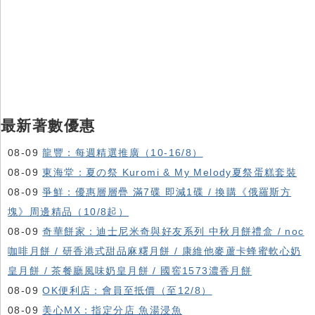
最新著數優惠
08-09
龍豐：每週精選推廣（10-16/8）
08-09
東海堂：夏の祭 Kuromi & My Melody夏祭蛋糕套裝
08-09
爭鮮：優惠層層疊 滿7碟 即減1碟 / 換購《俄羅斯方
塊》周邊精品（10/8起）
08-09
奇華餅家：迪士尼米奇與好友系列 中秋月餅禮盒 / noc
咖啡月餅 / 研香港式甜品麻糬月餅 / 康維他麥蘆卡蜂蜜軟心奶
皇月餅 / 茶餐廳風味奶皇月餅 / 國窖1573濃香月餅
08-09
OK便利店：會員至抵價（至12/8）
08-09
美心MX：指定分店 魚湯浸魚