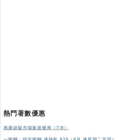
熱門著數優惠
惠康超級市場最新優惠（7/8）
一粥麵：指定粥麵 連熱飲 $29（8月 逢星期二至四）、