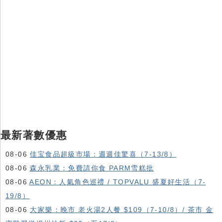
最新著數優惠
08-06
佳宝食品超級市場：週週佳驚喜（7-13/8）
08-06
森永乳業：免費請你食 PARM雪糕批
08-06
AEON：人氣角色巡禮 / TOPVALU 盛夏好生活（7-
19/8）
08-06
大家樂：晚市 老火湯2人餐 $109（7-10/8）/ 茶市 金