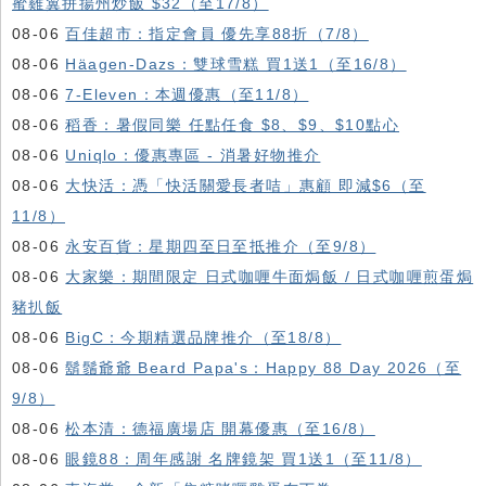
蜜雞翼拼揚州炒飯 $32（至17/8）
08-06
百佳超市：指定會員 優先享88折（7/8）
08-06
Häagen-Dazs ：雙球雪糕 買1送1（至16/8）
08-06
7-Eleven：本週優惠（至11/8）
08-06
稻香：暑假同樂 任點任食 $8、$9、$10點心
08-06
Uniqlo：優惠專區 - 消暑好物推介
08-06
大快活：憑「快活關愛長者咭」惠顧 即減$6（至
11/8）
08-06
永安百貨：星期四至日至抵推介（至9/8）
08-06
大家樂：期間限定 日式咖喱牛面焗飯 / 日式咖喱煎蛋焗
豬扒飯
08-06
BigC：今期精選品牌推介（至18/8）
08-06
鬍鬚爺爺 Beard Papa's：Happy 88 Day 2026（至
9/8）
08-06
松本清：德福廣場店 開幕優惠（至16/8）
08-06
眼鏡88：周年感謝 名牌鏡架 買1送1（至11/8）