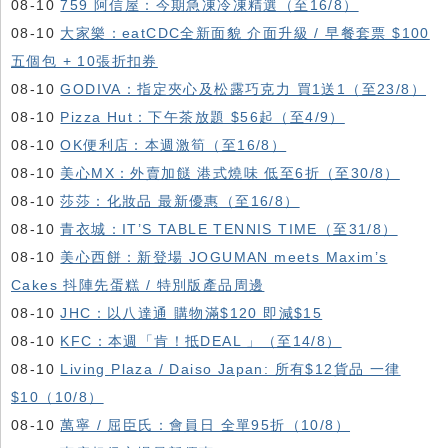
08-10
759 阿信屋：今期急凍冷凍精選（至16/8）
08-10
大家樂：eatCDC全新面貌 介面升級 / 早餐套票 $100
五個包 + 10張折扣券
08-10
GODIVA：指定夾心及松露巧克力 買1送1（至23/8）
08-10
Pizza Hut：下午茶放題 $56起（至4/9）
08-10
OK便利店：本週激筍（至16/8）
08-10
美心MX：外賣加餸 港式燒味 低至6折（至30/8）
08-10
莎莎：化妝品 最新優惠（至16/8）
08-10
青衣城：IT’S TABLE TENNIS TIME（至31/8）
08-10
美心西餅：新登場 JOGUMAN meets Maxim’s
Cakes 抖陣先蛋糕 / 特別版產品周邊
08-10
JHC：以八達通 購物滿$120 即減$15
08-10
KFC ：本週「肯！抵DEAL 」（至14/8）
08-10
Living Plaza / Daiso Japan: 所有$12貨品 一律
$10（10/8）
08-10
萬寧 / 屈臣氏：會員日 全單95折（10/8）