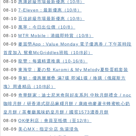
08-10
惠康超級市場最新優惠（10/8）
08-10
7-Eleven：最新優惠（10/8）
08-10
百佳超級市場最新優惠（10/8）
08-10
萬寧：今日出位價（10/8）
08-10
MTR Mobile：港鐵即時賞（10/8）
08-09
麥當勞App：Value Monday 電子優惠券 / 下午茶時段
首度加入 鴛鴦McGriddles班戟（10/8起）
08-09
龍豐：每週精選推廣（10-16/8）
08-09
東海堂：夏の祭 Kuromi & My Melody夏祭蛋糕套裝
08-09
爭鮮：優惠層層疊 滿7碟 即減1碟 / 換購《俄羅斯方
塊》周邊精品（10/8起）
08-09
奇華餅家：迪士尼米奇與好友系列 中秋月餅禮盒 / noc
咖啡月餅 / 研香港式甜品麻糬月餅 / 康維他麥蘆卡蜂蜜軟心奶
皇月餅 / 茶餐廳風味奶皇月餅 / 國窖1573濃香月餅
08-09
OK便利店：會員至抵價（至12/8）
08-09
美心MX：指定分店 魚湯浸魚