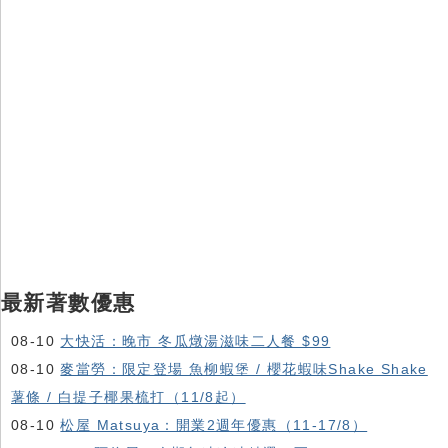
最新著數優惠
08-10
大快活：晚市 冬瓜燉湯滋味二人餐 $99
08-10
麥當勞：限定登場 魚柳蝦堡 / 櫻花蝦味Shake Shake
薯條 / 白提子椰果梳打（11/8起）
08-10
松屋 Matsuya：開業2週年優惠（11-17/8）