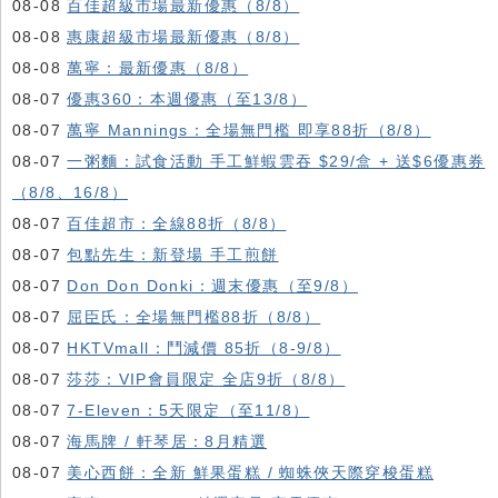
08-08
百佳超級市場最新優惠（8/8）
08-08
惠康超級市場最新優惠（8/8）
08-08
萬寧：最新優惠（8/8）
08-07
優惠360：本週優惠（至13/8）
08-07
萬寧 Mannings：全場無門檻 即享88折（8/8）
08-07
一粥麵：試食活動 手工鮮蝦雲吞 $29/盒 + 送$6優惠券
（8/8、16/8）
08-07
百佳超市：全線88折（8/8）
08-07
包點先生：新登場 手工煎餅
08-07
Don Don Donki：週末優惠（至9/8）
08-07
屈臣氏：全場無門檻88折（8/8）
08-07
HKTVmall ：鬥減價 85折（8-9/8）
08-07
莎莎：VIP會員限定 全店9折（8/8）
08-07
7-Eleven：5天限定（至11/8）
08-07
海馬牌 / 軒琴居：8月精選
08-07
美心西餅：全新 鮮果蛋糕 / 蜘蛛俠天際穿梭蛋糕