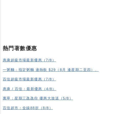
熱門著數優惠
惠康超級市場最新優惠（7/8）
一粥麵：指定粥麵 連熱飲 $29（8月 逢星期二至四）、
百佳超級市場最新優惠（7/8）
惠康 / 百佳：最新優惠（4/8）
萬寧：星期三氹氹你 優惠大放送（5/8）
百佳超市：全線88折（8/8）