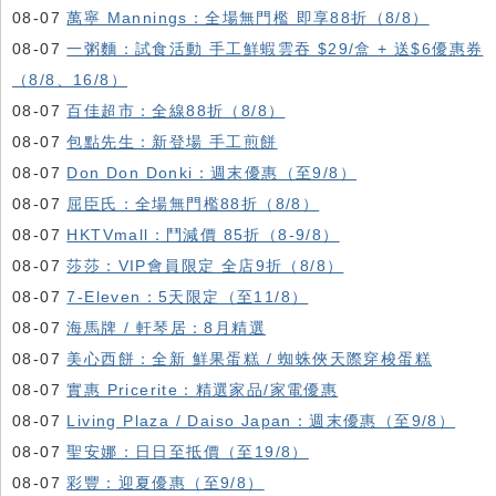
08-07
萬寧 Mannings：全場無門檻 即享88折（8/8）
08-07
一粥麵：試食活動 手工鮮蝦雲吞 $29/盒 + 送$6優惠券
（8/8、16/8）
08-07
百佳超市：全線88折（8/8）
08-07
包點先生：新登場 手工煎餅
08-07
Don Don Donki：週末優惠（至9/8）
08-07
屈臣氏：全場無門檻88折（8/8）
08-07
HKTVmall ：鬥減價 85折（8-9/8）
08-07
莎莎：VIP會員限定 全店9折（8/8）
08-07
7-Eleven：5天限定（至11/8）
08-07
海馬牌 / 軒琴居：8月精選
08-07
美心西餅：全新 鮮果蛋糕 / 蜘蛛俠天際穿梭蛋糕
08-07
實惠 Pricerite：精選家品/家電優惠
08-07
Living Plaza / Daiso Japan：週末優惠（至9/8）
08-07
聖安娜：日日至抵價（至19/8）
08-07
彩豐：迎夏優惠（至9/8）